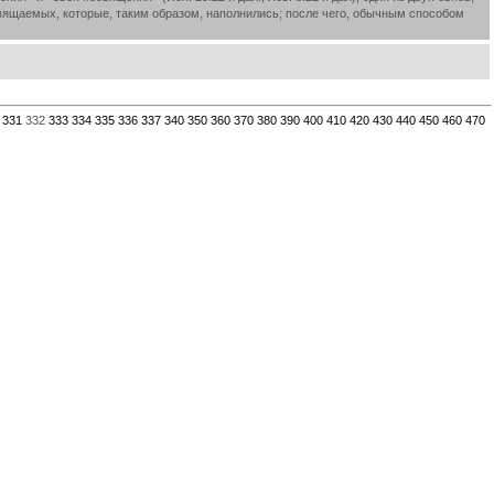
вящаемых, которые, таким образом, наполнились; после чего, обычным способом
331
332
333
334
335
336
337
340
350
360
370
380
390
400
410
420
430
440
450
460
470