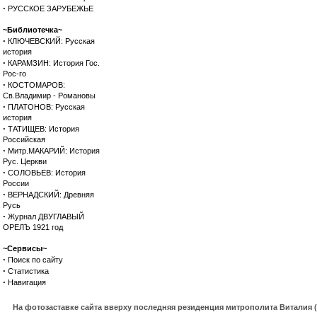
·
РУССКОЕ ЗАРУБЕЖЬЕ
~Библиотечка~
·
КЛЮЧЕВСКИЙ: Русская
история
·
КАРАМЗИН: История Гос.
Рос-го
·
КОСТОМАРОВ:
Св.Владимир - Романовы
·
ПЛАТОНОВ: Русская
история
·
ТАТИЩЕВ: История
Российская
·
Митр.МАКАРИЙ: История
Рус. Церкви
·
СОЛОВЬЕВ: История
России
·
ВЕРНАДСКИЙ: Древняя
Русь
·
Журнал ДВУГЛАВЫЙ
ОРЕЛЪ 1921 год
~Сервисы~
·
Поиск по сайту
·
Статистика
·
Навигация
На фотозаставке сайта вверху последняя резиденция митрополита Виталия 