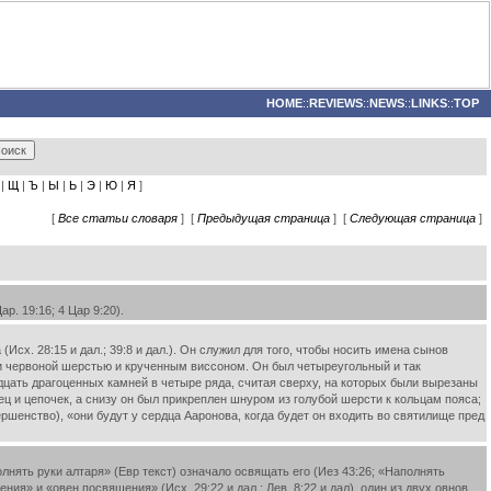
HOME
::
REVIEWS
::
NEWS
::
LINKS
::
TOP
|
Щ
|
Ъ
|
Ы
|
Ь
|
Э
|
Ю
|
Я
]
[
Все статьи словаря
] [
Предыдущая страница
] [
Следующая страница
]
. 19:16; 4 Цар 9:20).
х. 28:15 и дал.; 39:8 и дал.). Он служил для того, чтобы носить имена сынов
й и червоной шерстью и крученным виссоном. Он был четыреугольный и так
адцать драгоценных камней в четыре ряда, считая сверху, на которых были вырезаны
ц и цепочек, а снизу он был прикреплен шнуром из голубой шерсти к кольцам пояса;
шенство), «они будут у сердца Ааронова, когда будет он входить во святилище пред
ть руки алтаря» (Евр текст) означало освящать его (Иез 43:26; «Наполнять
ния» и «овен посвящения» (Исх. 29:22 и дал.; Лев. 8:22 и дал), один из двух овнов,