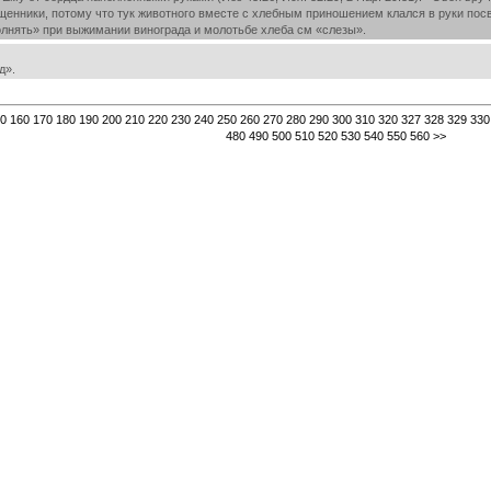
щенники, потому что тук животного вместе с хлебным приношением клался в руки пос
олнять» при выжимании винограда и молотьбе хлеба см «слезы».
д».
0
160
170
180
190
200
210
220
230
240
250
260
270
280
290
300
310
320
327
328
329
330
480
490
500
510
520
530
540
550
560
>>