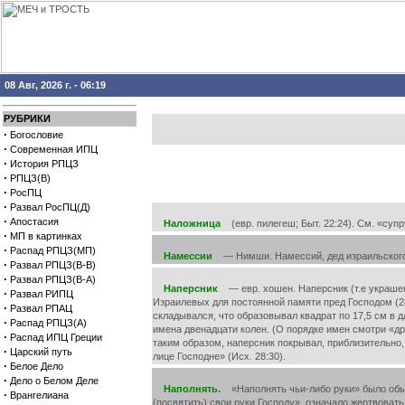
08 Авг, 2026 г. - 06:19
РУБРИКИ
·
Богословие
·
Современная ИПЦ
·
История РПЦЗ
·
РПЦЗ(В)
·
РосПЦ
·
Развал РосПЦ(Д)
·
Апостасия
Наложница
(евр. пилегеш; Быт. 22:24). См. «суп
·
МП в картинках
·
Распад РПЦЗ(МП)
Намессии
— Нимши. Намессий, дед израильского ца
·
Развал РПЦЗ(В-В)
·
Развал РПЦЗ(В-А)
Наперсник
— евр. хошен. Наперсник (т.е украшени
·
Развал РИПЦ
Израилевых для постоянной памяти пред Господом (28
·
Развал РПАЦ
складывался, что образовывал квадрат по 17,5 см в 
·
Распад РПЦЗ(А)
имена двенадцати колен. (О порядке имен смотри «др
·
Распад ИПЦ Греции
таким образом, наперсник покрывал, приблизительно,
·
Царский путь
лице Господне» (Исх. 28:30).
·
Белое Дело
·
Дело о Белом Деле
Наполнять.
«Наполнять чьи-либо руки» было обык
·
Врангелиана
(посвятить) свои руки Господу», означало жертвовать 