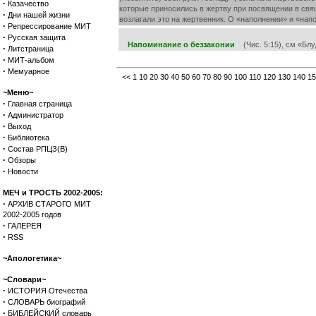
·
Казачество
которые приносились в жертву при посвящении в свя
·
Дни нашей жизни
возлагали это на жертвенник. О «наполнении» и «нап
·
Репрессирование МИТ
·
Русская защита
Напоминание о беззаконии
(Чис. 5:15), см «Блу
·
Литстраница
·
МИТ-альбом
·
Мемуарное
<<
1
10
20
30
40
50
60
70
80
90
100
110
120
130
140
15
~Меню~
·
Главная страница
·
Администратор
·
Выход
·
Библиотека
·
Состав РПЦЗ(В)
·
Обзоры
·
Новости
МЕЧ и ТРОСТЬ 2002-2005:
·
АРХИВ СТАРОГО МИТ
2002-2005 годов
·
ГАЛЕРЕЯ
·
RSS
~Апологетика~
~Словари~
·
ИСТОРИЯ Отечества
·
СЛОВАРЬ биографий
·
БИБЛЕЙСКИЙ словарь