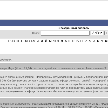
Электронный словарь
Поиск
[
А
|
Б
|
В
|
Г
|
Д
|
Е
|
Ж
|
З
|
И
|
Й
|
К
|
Л
|
М
|
Н
|
О
|
П
|
Р
|
С
|
Т
|
У
|
Ф
|
Х
|
Ц
|
Ч
|
Ш
ружество».
ря Ииуя (4Цар. 9:2,14), этот последний часто называется сыном Намессииным (3 Цар
е из драгоценных камней). Наперсником назывался щит на груди у первосвященника (Ис
 29). Он был искусно соткан и расшит, подобно ефоду, золотом, голубой, пурпурово
длину и ширину, на внешней стороне которого в золотых гнездах были вставлены двен
агоценные камни») Наперсник прикреплялся на плечах посредством двух золотых коле
 всю переднюю часть ефода На наперсник были положены урим и туммим (свет и совер
новенным выражением, обозначающим посвящение в священники (Исх 28:41); «Наполня
Ему от сердца наполненными руками (Иез 43:26; Исх. 32:29; 2 Пар. 29:31). «Овен вруче