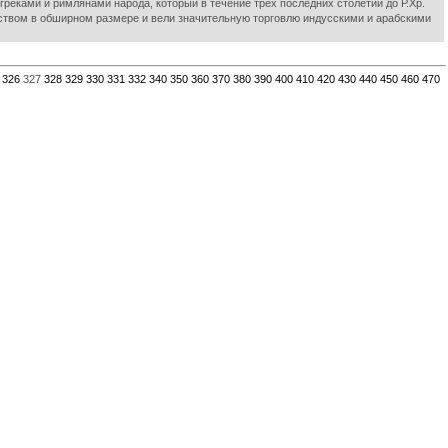
реками и римлянами народа, который в течение трех последних столетий до Р.Хр.
ством в обширном размере и вели значительную торговлю индусскими и арабскими
326
327
328
329
330
331
332
340
350
360
370
380
390
400
410
420
430
440
450
460
470