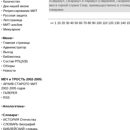
·
«Гаврану», Гагарану» и «Араму» (Гавраняне, Гагарин
Казачество
жил в горной стране Сеир, преимущественно в столи
·
Дни нашей жизни
товарами.
·
Репрессирование МИТ
·
Русская защита
·
Литстраница
<<
1
10
20
30
40
50
60
70
80
90
100
110
120
130
140
15
·
МИТ-альбом
·
Мемуарное
~Меню~
·
Главная страница
·
Администратор
·
Выход
·
Библиотека
·
Состав РПЦЗ(В)
·
Обзоры
·
Новости
МЕЧ и ТРОСТЬ 2002-2005:
·
АРХИВ СТАРОГО МИТ
2002-2005 годов
·
ГАЛЕРЕЯ
·
RSS
~Апологетика~
~Словари~
·
ИСТОРИЯ Отечества
·
СЛОВАРЬ биографий
·
БИБЛЕЙСКИЙ словарь