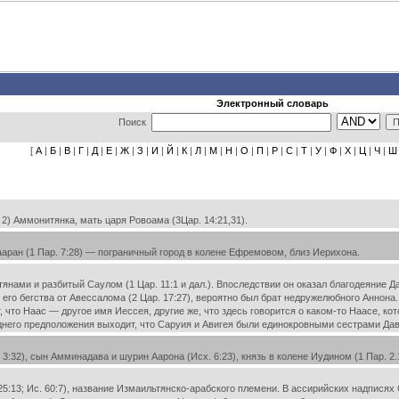
Электронный словарь
Поиск
[
А
|
Б
|
В
|
Г
|
Д
|
Е
|
Ж
|
З
|
И
|
Й
|
К
|
Л
|
М
|
Н
|
О
|
П
|
Р
|
С
|
Т
|
У
|
Ф
|
Х
|
Ц
|
Ч
|
Ш
2) Аммонитянка, мать царя Ровоама (3Цар. 14:21,31).
аран (1 Пар. 7:28) — пограничный город в колене Ефремовом, близ Иерихона.
ами и разбитый Саулом (1 Цар. 11:1 и дал.). Впоследствии он оказал благодеяние Да
го бегства от Авессалома (2 Цар. 17:27), вероятно был брат недружелюбного Аннона. 
что Наас — другое имя Иессея, другие же, что здесь говорится о каком-то Наасе, кот
еднего предположения выходит, что Саруия и Авигея были единокровными сестрами Дав
:32), сын Амминадава и шурин Аарона (Исх. 6:23), князь в колене Иудином (1 Пар. 2.10;
13; Ис. 60:7), название Измаильтянско-арабского племени. В ассирийских надписях