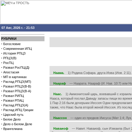
07 Авг, 2026 г. - 21:53
РУБРИКИ
·
Богословие
·
Современная ИПЦ
·
История РПЦЗ
·
РПЦЗ(В)
·
РосПЦ
·
Развал РосПЦ(Д)
·
Апостасия
Наама.
1) Родина Софара. друга Иова (Иов. 2:11). 
·
МП в картинках
·
Распад РПЦЗ(МП)
Наараф
— Наарата. Наараф (И. Нав. 10:7) или На
·
Развал РПЦЗ(В-В)
·
Развал РПЦЗ(В-А)
Наас.
1) Аммонитский царь, воевавший с израильтян
·
Развал РИПЦ
Нааса, который послал Давиду запасы пищи во время е
·
Развал РПАЦ
1 Пар 2:16 были дочерьми Иессея Одни предполагают, 
·
Распад РПЦЗ(А)
также, что Наас была второй женой Иессея. Из посл
·
Распад ИПЦ Греции
·
Царский путь
Наассон
— один из предков Иисуса (Мат 1:4; Лук. 3
·
Белое Дело
·
Дело о Белом Деле
·
Наваиоф
— Навит. Наваиоф, сын Измаила (Быт 25:
Врангелиана