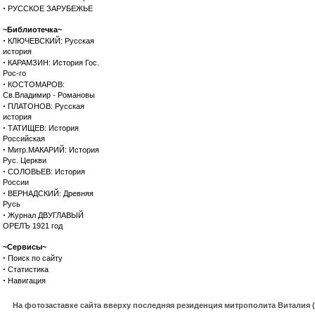
·
РУССКОЕ ЗАРУБЕЖЬЕ
~Библиотечка~
·
КЛЮЧЕВСКИЙ: Русская
история
·
КАРАМЗИН: История Гос.
Рос-го
·
КОСТОМАРОВ:
Св.Владимир - Романовы
·
ПЛАТОНОВ: Русская
история
·
ТАТИЩЕВ: История
Российская
·
Митр.МАКАРИЙ: История
Рус. Церкви
·
СОЛОВЬЕВ: История
России
·
ВЕРНАДСКИЙ: Древняя
Русь
·
Журнал ДВУГЛАВЫЙ
ОРЕЛЪ 1921 год
~Сервисы~
·
Поиск по сайту
·
Статистика
·
Навигация
На фотозаставке сайта вверху последняя резиденция митрополита Виталия 