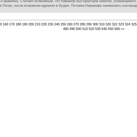
е и Арамяне). Считают возможным, что Наваиоф был праотцем набатян, упоминаемого г
це Петре, после вторжения идумеян в Иудею. Потомки Наваиофа занимались скотовод
0
160
170
180
190
200
210
220
230
240
250
260
270
280
290
300
310
320
322
323
324
325
480
490
500
510
520
530
540
550
560
>>