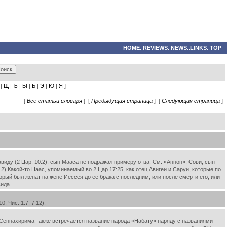
HOME
::
REVIEWS
::
NEWS
::
LINKS
::
TOP
|
Щ
|
Ъ
|
Ы
|
Ь
|
Э
|
Ю
|
Я
]
[
Все статьи словаря
] [
Предыдущая страница
] [
Следующая страница
]
виду (2 Цар. 10:2); сын Мааса не подражал примеру отца. См. «Аннон». Сови, сын
2) Какой-то Наас, упоминаемый во 2 Цар 17:25, как отец Авигеи и Саруи, которые по
орый был женат на жене Иессея до ее брака с последним, или после смерти его; или
ида.
 Чис. 1:7; 7:12).
 Сеннахирима также встречается название народа «Набату» наряду с названиями