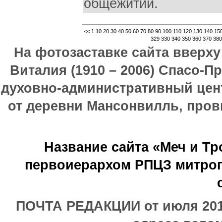
общежитии.
<<
1
10
20
30
40
50
60
70
80
90
100
110
120
130
140
15
329
330
340
350
360
370
380
На фотозаставке сайта вверх
Виталия (1910 – 2006) Спасо-П
духовно-административный цен
от деревни Мансонвилль, прови
Название сайта «Меч и Т
первоиерархом РПЦЗ митроп
ПОЧТА РЕДАКЦИИ от июля 2017