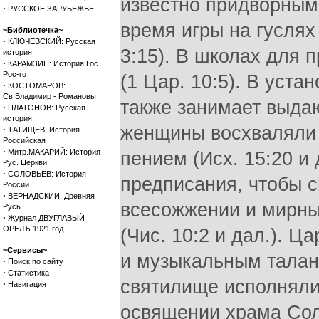
·
РУССКОЕ ЗАРУБЕЖЬЕ
~Библиотечка~
·
КЛЮЧЕВСКИЙ: Русская
история
·
КАРАМЗИН: История Гос.
Рос-го
·
КОСТОМАРОВ:
Св.Владимир - Романовы
·
ПЛАТОНОВ: Русская
история
·
ТАТИЩЕВ: История
Российская
·
Митр.МАКАРИЙ: История
Рус. Церкви
·
СОЛОВЬЕВ: История
России
·
ВЕРНАДСКИЙ: Древняя
Русь
·
Журнал ДВУГЛАВЫЙ
ОРЕЛЪ 1921 год
~Сервисы~
·
Поиск по сайту
·
Статистика
·
Навигация