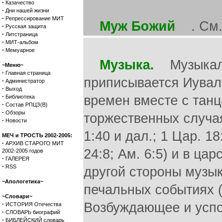
·
Казачество
·
Дни нашей жизни
·
Репрессирование МИТ
Муж Божий
. См. 
·
Русская защита
·
Литстраница
·
МИТ-альбом
·
Мемуарное
Музыка.
Музыкальные инструменты, изобретение которых приписывается Иувалу (Быт. 4:21), упоминаются с древнейших времен вместе с танцами и пением; ими пользовались в торжественных случаях (Быт. 31:27; Исх. 15:20; 32:6,18; 3 Цар. 1:40 и дал.; 1 Цар. 18:6); при разгульных пиршествах (Ис. 5:12; 24:8; Ам. 6:5) и в царских дворцах (2 Цар. 19:35; Еккл. 2:8). С другой стороны музыка и пение выражали и горе при печальных событиях (Иер. 9:17; 2 Пар. 35:25; Мат. 9:23). Возбуждающее и успокаивающее влияние музыки было известно придворным тоскующего Саула (1 Цар. 16:16, 23). Во время игры на гуслях Илия принял дух пророчества (4 Цар. 3:15). В школах для пророков, видимо, упражнялись в музыке (1 Цар. 10:5). В установленном законом богослужении музыка также занимает выдающееся место. Уже при Чермном море женщины восхваляли Господа с тимпанами, ликованием и пением (Исх. 15:20 и дал.). Моисей дал определенные предписания, чтобы священники при приношении всесожжении и мирных жертв трубили в серебряные трубы (Чис. 10:2 и дал.). Царь Давид, который обладал поэтическим и музыкальным талантом, установил, чтобы пение и музыка в святилище исполнялись левитами (1 Пар. 16:4 и дал.; 25), при освящении храма Соломонова музыкальная часть богослужения была более величественна, чем когда-либо (2 Пар. 5:12 и дал.). По 1 Пар. 23:5 Давид, поставил не менее 4000 левитов для того, чтобы они воспевали Господа на музыкальных орудиях. После прекращения теократического образа правления и гибели Соломонова храма музыкальное искусство пришло в упадок, так что при богослужении после Вавилонского плена от него осталось только слабое подобие прошлого (Езд. 3:10 и дал.; Неем. 12:27 и дал.). Для 70 толкователей Ветхого Завета музыкальные выражения надписей над псалмами были уже непонятными. Во время восстановления «дева Израилева» будет «украшаться тимпанами... и выходить в хороводе веселящихся» (Иер. 31:4). Мы не много знаем о музыкальных инструментах евреев; некоторые из них, вероятно, принесены праотцами из Халдеи (Быт. 4:21; 31:27); с другими же израильтяне, наверное, познакомились 
~Меню~
·
Главная страница
·
Администратор
·
Выход
·
Библиотека
·
Состав РПЦЗ(В)
·
Обзоры
·
Новости
МЕЧ и ТРОСТЬ 2002-2005:
·
АРХИВ СТАРОГО МИТ
2002-2005 годов
·
ГАЛЕРЕЯ
·
RSS
~Апологетика~
~Словари~
·
ИСТОРИЯ Отечества
·
СЛОВАРЬ биографий
·
БИБЛЕЙСКИЙ словарь