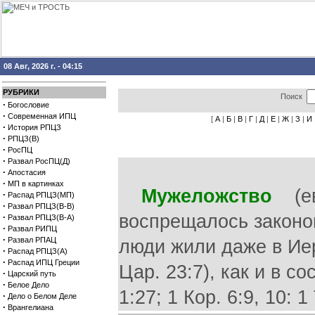
08 Авг, 2026 г. - 04:15
РУБРИКИ
Поиск
·
Богословие
·
Современная ИПЦ
[
А
|
Б
|
В
|
Г
|
Д
|
Е
|
Ж
|
З
|
И
·
История РПЦЗ
·
РПЦЗ(В)
·
РосПЦ
·
Развал РосПЦ(Д)
·
Апостасия
·
МП в картинках
Мужеложство
(евр
·
Распад РПЦЗ(МП)
·
Развал РПЦЗ(В-В)
воспрещалось законом 
·
Развал РПЦЗ(В-А)
·
Развал РИПЦ
·
Развал РПАЦ
люди жили даже в Иер
·
Распад РПЦЗ(А)
·
Распад ИПЦ Греции
Цар. 23:7), как и в с
·
Царский путь
·
Белое Дело
1:27; 1 Кор. 6:9, 10: 1
·
Дело о Белом Деле
·
Врангелиана