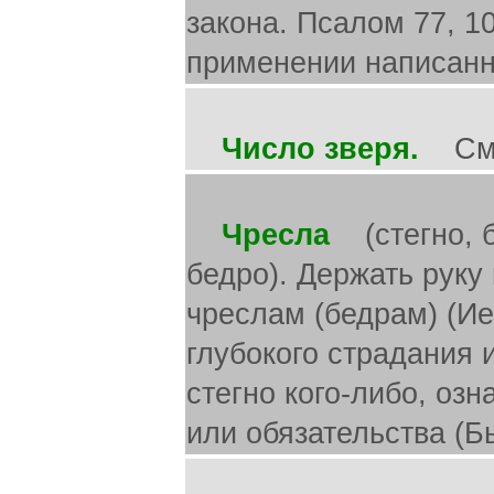
закона. Псалом 77, 10
применении написанно
Число зверя.
См. 
Чресла
(стегно, б
бедро). Держать руку 
чреслам (бедрам) (Иер
глубокого страдания 
стегно кого-либо, оз
или обязательства (Быт