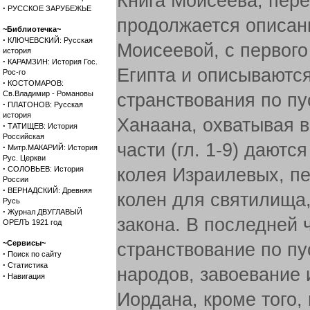
Книга Моисеева, переч
·
РУССКОЕ ЗАРУБЕЖЬЕ
продолжается описани
~Библиотечка~
·
КЛЮЧЕВСКИЙ: Русская
Моисеевой, с первого
история
·
КАРАМЗИН: История Гос.
Египта и описываютс
Рос-го
·
КОСТОМАРОВ:
Св.Владимир - Романовы
странствования по пу
·
ПЛАТОНОВ: Русская
история
Ханаана, охватывая в
·
ТАТИЩЕВ: История
Российская
части (гл. 1-9) дают
·
Митр.МАКАРИЙ: История
Рус. Церкви
·
СОЛОВЬЕВ: История
колея Израилевых, п
России
·
ВЕРНАДСКИЙ: Древняя
колен для святилища
Русь
·
Журнал ДВУГЛАВЫЙ
закона. В последней ч
ОРЕЛЪ 1921 год
~Сервисы~
странствование по пу
·
Поиск по сайту
·
Статистика
народов, завоевание 
·
Навигация
Иордана, кроме того,