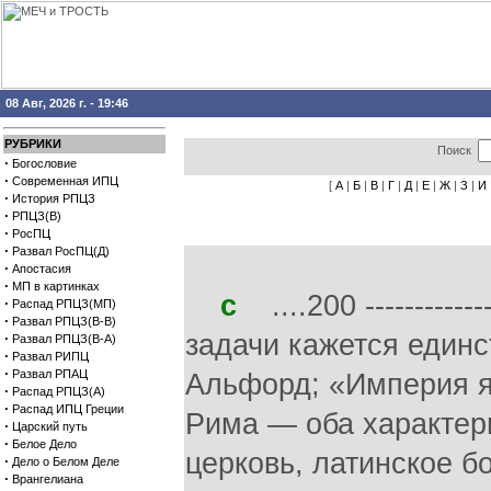
08 Авг, 2026 г. - 19:46
РУБРИКИ
Поиск
·
Богословие
·
Современная ИПЦ
[
А
|
Б
|
В
|
Г
|
Д
|
Е
|
Ж
|
З
|
И
·
История РПЦЗ
·
РПЦЗ(В)
·
РосПЦ
·
Развал РосПЦ(Д)
·
Апостасия
·
МП в картинках
с
....200 -------------
·
Распад РПЦЗ(МП)
·
Развал РПЦЗ(В-В)
задачи кажется един
·
Развал РПЦЗ(В-А)
·
Развал РИПЦ
·
Развал РПАЦ
Альфорд; «Империя я
·
Распад РПЦЗ(А)
·
Распад ИПЦ Греции
Рима — оба характер
·
Царский путь
·
Белое Дело
церковь, латинское б
·
Дело о Белом Деле
·
Врангелиана