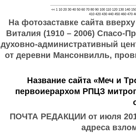
<<
1
10
20
30
40
50
60
70
80
90
100
110
120
130
140
15
410
420
430
440
450
460
470
4
На фотозаставке сайта вверх
Виталия (1910 – 2006) Спасо-П
духовно-административный цен
от деревни Мансонвилль, прови
Название сайта «Меч и Т
первоиерархом РПЦЗ митроп
ПОЧТА РЕДАКЦИИ от июля 2017
адреса взлом