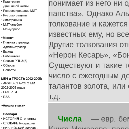
понимает из него ни 
·
Казачество
·
Дни нашей жизни
·
Репрессирование МИТ
папства». Однако Аль
·
Русская защита
·
Литстраница
толкование и кажетс
·
МИТ-альбом
·
Мемуарное
известных ему, но вс
~Меню~
·
Другие толкования от
Главная страница
·
Администратор
·
Выход
«Нерон Кесарь», «Бон
·
Библиотека
·
Состав РПЦЗ(В)
Существуют и такие т
·
Обзоры
·
Новости
число с ежегодным д
МЕЧ и ТРОСТЬ 2002-2005:
·
АРХИВ СТАРОГО МИТ
талантов золота, или 
2002-2005 годов
·
ГАЛЕРЕЯ
т.д.
·
RSS
~Апологетика~
~Словари~
Числа
— евр. беми
·
ИСТОРИЯ Отечества
·
СЛОВАРЬ биографий
·
БИБЛЕЙСКИЙ словарь