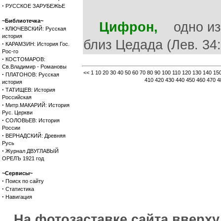
·
РУССКОЕ ЗАРУБЕЖЬЕ
~Библиотечка~
Цифрон,
одно из 
·
КЛЮЧЕВСКИЙ: Русская
история
близ Цедада (Лев. 34:8
·
КАРАМЗИН: История Гос.
Рос-го
·
КОСТОМАРОВ:
Св.Владимир - Романовы
<<
1
10
20
30
40
50
60
70
80
90
100
110
120
130
140
15
·
ПЛАТОНОВ: Русская
410
420
430
440
450
460
470
4
история
·
ТАТИЩЕВ: История
Российская
·
Митр.МАКАРИЙ: История
Рус. Церкви
·
СОЛОВЬЕВ: История
России
·
ВЕРНАДСКИЙ: Древняя
Русь
·
Журнал ДВУГЛАВЫЙ
ОРЕЛЪ 1921 год
~Сервисы~
·
Поиск по сайту
·
Статистика
·
Навигация
На фотозаставке сайта вверх