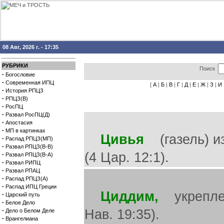
08 Авг, 2026 г. - 17:35
РУБРИКИ
Поиск
·
Богословие
·
Современная ИПЦ
[
А
|
Б
|
В
|
Г
|
Д
|
Е
|
Ж
|
З
|
И
·
История РПЦЗ
·
РПЦЗ(В)
·
РосПЦ
·
Развал РосПЦ(Д)
·
Апостасия
·
МП в картинках
Цивья
(газель) из
·
Распад РПЦЗ(МП)
·
Развал РПЦЗ(В-В)
(4 Цар. 12:1).
·
Развал РПЦЗ(В-А)
·
Развал РИПЦ
·
Развал РПАЦ
·
Распад РПЦЗ(А)
·
Распад ИПЦ Греции
Циддим,
укреплен
·
Царский путь
·
Белое Дело
·
Нав. 19:35).
Дело о Белом Деле
·
Врангелиана