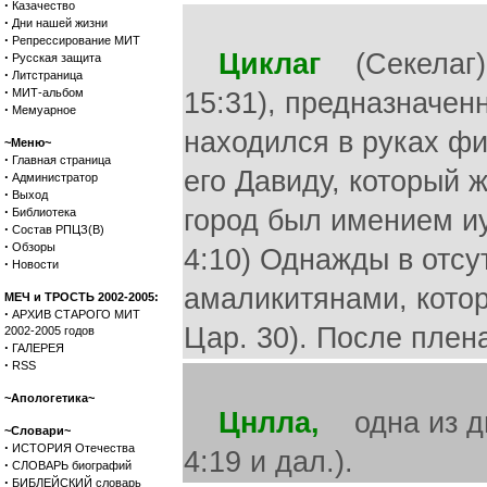
·
Казачество
·
Дни нашей жизни
·
Репрессирование МИТ
Циклаг
(Секелаг), 
·
Русская защита
·
Литстраница
·
МИТ-альбом
15:31), предназначен
·
Мемуарное
находился в руках ф
~Меню~
·
Главная страница
его Давиду, который 
·
Администратор
·
Выход
·
город был имением иуд
Библиотека
·
Состав РПЦЗ(В)
·
Обзоры
4:10) Однажды в отсу
·
Новости
амаликитянами, котор
МЕЧ и ТРОСТЬ 2002-2005:
·
АРХИВ СТАРОГО МИТ
Цар. 30). После плен
2002-2005 годов
·
ГАЛЕРЕЯ
·
RSS
~Апологетика~
Цнлла,
одна из дв
~Словари~
·
ИСТОРИЯ Отечества
4:19 и дал.).
·
СЛОВАРЬ биографий
·
БИБЛЕЙСКИЙ словарь