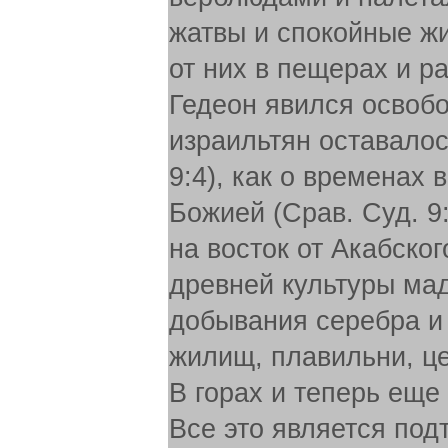
жатвы и спокойные ж
от них в пещерах и р
Гедеон явился освобо
израильтян оставало
9:4), как о временах
Божией (Срав. Суд. 9:
на восток от Акабско
древней культуры ма
добывания серебра и 
жилищ, плавильни, ц
В горах и теперь еще
Все это является под