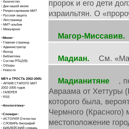
пророк и его дети д
·
Казачество
·
Дни нашей жизни
·
Репрессирование МИТ
израильтян. О «пророч
·
Русская защита
·
Литстраница
·
МИТ-альбом
·
Мемуарное
Магор-Миссавив.
~Меню~
·
Главная страница
·
Администратор
·
Выход
·
Мадиан.
См. «Мад
Библиотека
·
Состав РПЦЗ(В)
·
Обзоры
·
Новости
Мадианитяне
, по
МЕЧ и ТРОСТЬ 2002-2005:
·
АРХИВ СТАРОГО МИТ
2002-2005 годов
Авраама от Хеттуры (
·
ГАЛЕРЕЯ
·
RSS
которого была, вероят
~Апологетика~
Чермного (Красного) 
~Словари~
·
ИСТОРИЯ Отечества
местоположение горо
·
СЛОВАРЬ биографий
·
БИБЛЕЙСКИЙ словарь