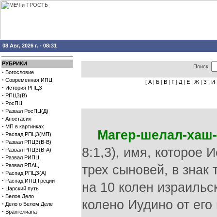
08 Авг, 2026 г. - 08:31
РУБРИКИ
Поиск
·
Богословие
·
Современная ИПЦ
[
А
|
Б
|
В
|
Г
|
Д
|
Е
|
Ж
|
З
|
И
·
История РПЦЗ
·
РПЦЗ(В)
·
РосПЦ
·
Развал РосПЦ(Д)
·
Апостасия
·
МП в картинках
Магер-шелал-хаш-
·
Распад РПЦЗ(МП)
·
Развал РПЦЗ(В-В)
8:1,3), имя, которое
·
Развал РПЦЗ(В-А)
·
Развал РИПЦ
·
Развал РПАЦ
трех сыновей, в знак 
·
Распад РПЦЗ(А)
·
Распад ИПЦ Греции
на 10 колен израильс
·
Царский путь
·
Белое Дело
колено Иудино от его
·
Дело о Белом Деле
·
Врангелиана