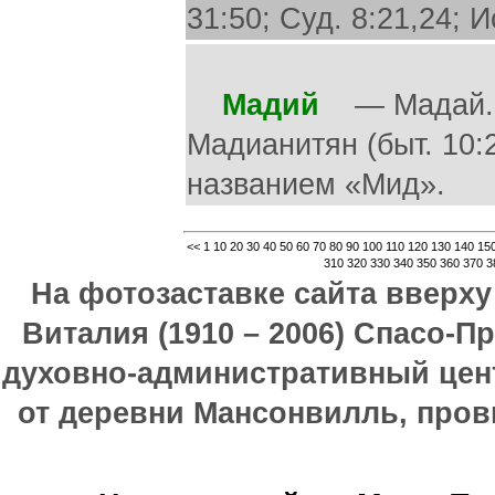
31:50; Суд. 8:21,24; И
Мадий
— Мадай. М
Мадианитян (быт. 10:2
названием «Мид».
<<
1
10
20
30
40
50
60
70
80
90
100
110
120
130
140
15
310
320
330
340
350
360
370
3
На фотозаставке сайта вверх
Виталия (1910 – 2006) Спасо-П
духовно-административный цен
от деревни Мансонвилль, прови