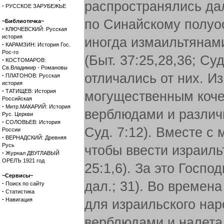
распространялись дал
·
РУССКОЕ ЗАРУБЕЖЬЕ
по Синайскому полуос
~Библиотечка~
·
КЛЮЧЕВСКИЙ: Русская
история
иногда измаильтянам
·
КАРАМЗИН: История Гос.
Рос-го
(Быт. 37:25,28,36; Суд
·
КОСТОМАРОВ:
Св.Владимир - Романовы
отличались от них. Из
·
ПЛАТОНОВ: Русская
история
·
ТАТИЩЕВ: История
могущественным коче
Российская
·
Митр.МАКАРИЙ: История
верблюдами и различн
Рус. Церкви
·
СОЛОВЬЕВ: История
Суд. 7:12). Вместе с
России
·
ВЕРНАДСКИЙ: Древняя
Русь
чтобы ввести израиль
·
Журнал ДВУГЛАВЫЙ
ОРЕЛЪ 1921 год
25:1,6). За это Госпо
~Сервисы~
дал.; 31). Во време
·
Поиск по сайту
·
Статистика
·
Навигация
для израильского наро
верблюдами и налета