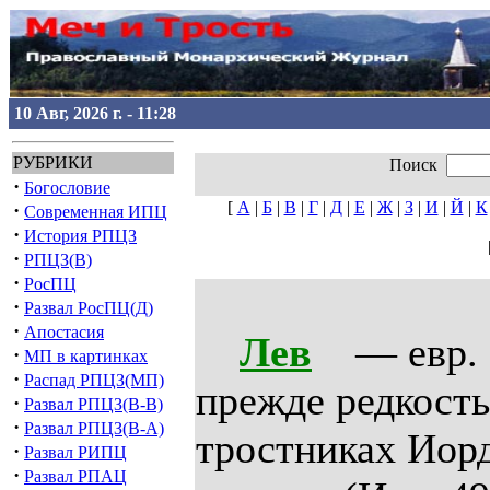
10 Авг, 2026 г. - 11:28
РУБРИКИ
Поиск
·
Богословие
[
А
|
Б
|
В
|
Г
|
Д
|
Е
|
Ж
|
З
|
И
|
Й
|
К
·
Современная ИПЦ
·
История РПЦЗ
·
РПЦЗ(В)
·
РосПЦ
·
Развал РосПЦ(Д)
·
Апостасия
Лев
— евр. а
·
МП в картинках
·
Распад РПЦЗ(МП)
прежде редкость
·
Развал РПЦЗ(В-В)
·
Развал РПЦЗ(В-А)
тростниках Иор
·
Развал РИПЦ
·
Развал РПАЦ