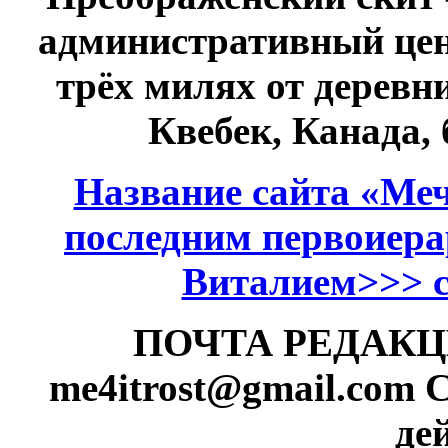
административный це
трёх милях от дерев
Квебек, Канада,
Название сайта «Меч
последним первоиер
Виталием>>> см
ПОЧТА РЕДАКЦИИ
me4itrost@gmail.com
С
де