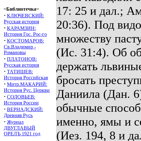
17: 25 и дал.; Ам
~Библиотечка~
·
КЛЮЧЕВСКИЙ:
20:36). Под вид
Русская история
·
КАРАМЗИН:
История Гос. Рос-го
множеству пасту
·
КОСТОМАРОВ:
Св.Владимир -
(Ис. 31:4). Об 
Романовы
·
ПЛАТОНОВ:
держать львиные
Русская история
·
ТАТИЩЕВ:
бросать преступ
История Российская
·
Митр.МАКАРИЙ:
Даниила (Дан. 6
История Рус. Церкви
·
СОЛОВЬЕВ:
История России
обычные способы
·
ВЕРНАДСКИЙ:
Древняя Русь
именно, ямы и с
·
Журнал
ДВУГЛАВЫЙ
(Иез. 194, 8 и 
ОРЕЛЪ 1921 год