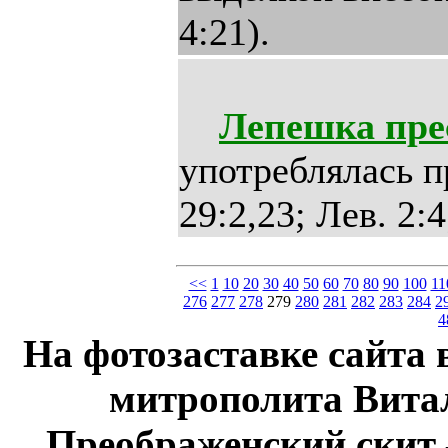
4:21).
Лепешка пре
употреблялась п
29:2,23; Лев. 2:4
<<
1
10
20
30
40
50
60
70
80
90
100
11
276
277
278
279
280
281
282
283
284
2
4
На фотозаставке сайта 
митрополита Витал
Преображенский скит 