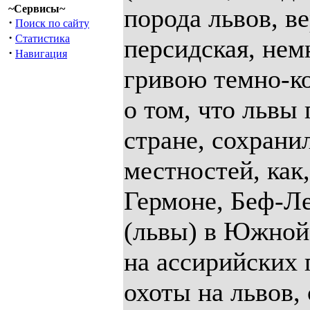
~Сервисы~
порода львов, в
·
Поиск по сайту
·
Статистика
персидская, нем
·
Навигация
гривою темно-ко
о том, что львы
стране, сохрани
местностей, как,
Гермоне, Беф-Л
(львы) в Южной
на ассирийских
охоты на львов,