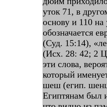
дюйм приходилос
уток 71, в друг
основу и 110 на
обозначается е
(Суд. 15:14), «л
(Исх. 28: 42; 2 
эти слова, веро
который именует
шеш (егип. шенш
Египтянам был и
что видно из па