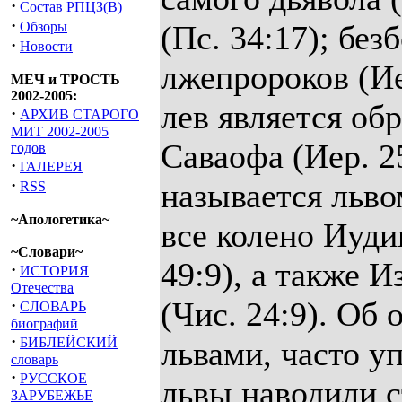
·
Состав РПЦЗ(В)
·
Обзоры
(Пс. 34:17); бе
·
Новости
лжепророков (Ие
МЕЧ и ТРОСТЬ
2002-2005:
лев является об
·
АРХИВ СТАРОГО
МИТ 2002-2005
Саваофа (Иер. 2
годов
·
ГАЛЕРЕЯ
·
называется львом
RSS
~Апологетика~
все колено Иуди
~Словари~
49:9), а также 
·
ИСТОРИЯ
Отечества
(Чис. 24:9). Об
·
СЛОВАРЬ
биографий
·
БИБЛЕЙСКИЙ
львами, часто у
словарь
·
РУССКОЕ
львы наводили с
ЗАРУБЕЖЬЕ