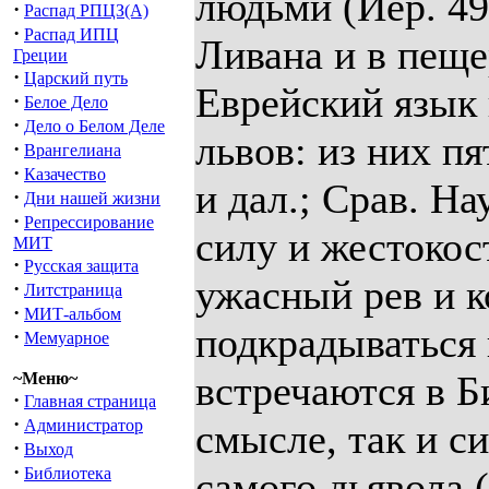
людьми (Иер. 49:
·
Распад РПЦЗ(А)
·
Распад ИПЦ
Ливана и в пеще
Греции
·
Царский путь
Еврейский язык 
·
Белое Дело
·
Дело о Белом Деле
львов: из них пя
·
Врангелиана
·
Казачество
и дал.; Срав. На
·
Дни нашей жизни
·
Репрессирование
силу и жестокост
МИТ
·
Русская защита
ужасный рев и 
·
Литстраница
·
МИТ-альбом
подкрадываться
·
Мемуарное
встречаются в Б
~Меню~
·
Главная страница
·
Администратор
смысле, так и с
·
Выход
·
Библиотека
самого дьявола (