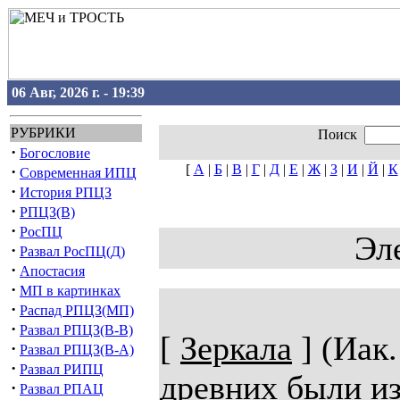
06 Авг, 2026 г. - 19:39
РУБРИКИ
Поиск
·
Богословие
[
А
|
Б
|
В
|
Г
|
Д
|
Е
|
Ж
|
З
|
И
|
Й
|
К
·
Современная ИПЦ
·
История РПЦЗ
·
РПЦЗ(В)
·
РосПЦ
Эл
·
Развал РосПЦ(Д)
·
Апостасия
·
МП в картинках
·
Распад РПЦЗ(МП)
·
Развал РПЦЗ(В-В)
[
Зеркала
] (Иак.
·
Развал РПЦЗ(В-А)
·
Развал РИПЦ
древних были из
·
Развал РПАЦ