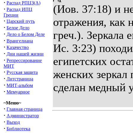
·
Распад РПЦЗ(А)
(Иов. 37:18) и н
·
Распад ИПЦ
Греции
отражения, как н
·
Царский путь
·
Белое Дело
греч.). Зеркала 
·
Дело о Белом Деле
·
Врангелиана
Ис. 3:23) поход
·
Казачество
·
Дни нашей жизни
египетских оста
·
Репрессирование
МИТ
женских зеркал п
·
Русская защита
·
Литстраница
сделан медный 
·
МИТ-альбом
·
Мемуарное
~Меню~
·
Главная страница
·
Администратор
·
Выход
·
Библиотека