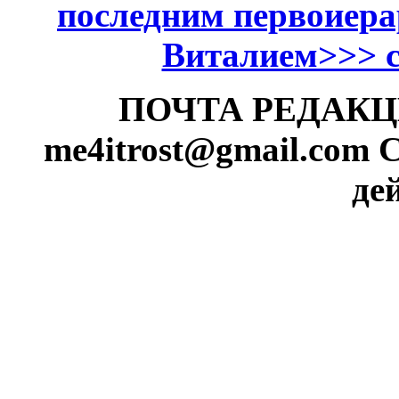
последним первоиер
Виталием>>> см
ПОЧТА РЕДАКЦИИ
me4itrost@gmail.com
С
де