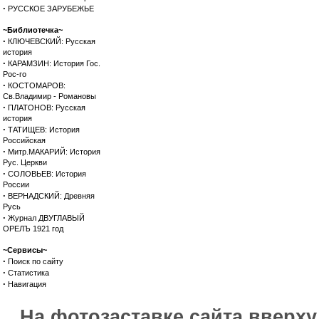
·
РУССКОЕ ЗАРУБЕЖЬЕ
~Библиотечка~
·
КЛЮЧЕВСКИЙ: Русская
история
·
КАРАМЗИН: История Гос.
Рос-го
·
КОСТОМАРОВ:
Св.Владимир - Романовы
·
ПЛАТОНОВ: Русская
история
·
ТАТИЩЕВ: История
Российская
·
Митр.МАКАРИЙ: История
Рус. Церкви
·
СОЛОВЬЕВ: История
России
·
ВЕРНАДСКИЙ: Древняя
Русь
·
Журнал ДВУГЛАВЫЙ
ОРЕЛЪ 1921 год
~Сервисы~
·
Поиск по сайту
·
Статистика
·
Навигация
На фотозаставке сайта вверх