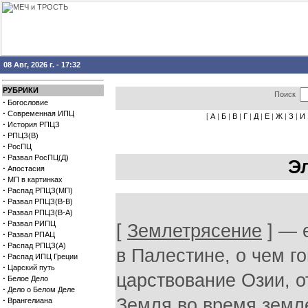
08 Авг, 2026 г. - 17:32
РУБРИКИ
Поиск
·
Богословие
·
Современная ИПЦ
[
А
|
Б
|
В
|
Г
|
Д
|
Е
|
Ж
|
З
|
И
·
История РПЦЗ
·
РПЦЗ(В)
·
РосПЦ
·
Развал РосПЦ(Д)
Э
·
Апостасия
·
МП в картинках
·
Распад РПЦЗ(МП)
·
Развал РПЦЗ(В-В)
·
Развал РПЦЗ(В-А)
·
Развал РИПЦ
[
Землетрясение
] — 
·
Развал РПАЦ
·
Распад РПЦЗ(А)
в Палестине, о чем го
·
Распад ИПЦ Греции
·
Царский путь
царствование Озии, о
·
Белое Дело
·
Дело о Белом Деле
·
Земля во время земл
Врангелиана