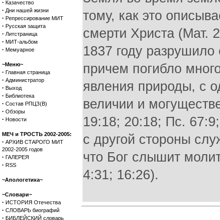
·
Казачество
·
Дни нашей жизни
тому, как это описыва
·
Репрессирование МИТ
·
Русская защита
смерти Христа (Мат. 2
·
Литстраница
·
МИТ-альбом
1837 году разрушило 
·
Мемуарное
~Меню~
причем погибло много
·
Главная страница
·
Администратор
явления природы, с о
·
Выход
·
Библиотека
величии и могуществе
·
Состав РПЦЗ(В)
·
Обзоры
19:18; 20:18; Пс. 67:9
·
Новости
МЕЧ и ТРОСТЬ 2002-2005:
с другой стороны слу
·
АРХИВ СТАРОГО МИТ
2002-2005 годов
что Бог слышит молитв
·
ГАЛЕРЕЯ
·
RSS
4:31; 16:26).
~Апологетика~
~Словари~
·
ИСТОРИЯ Отечества
·
СЛОВАРЬ биографий
·
БИБЛЕЙСКИЙ словарь