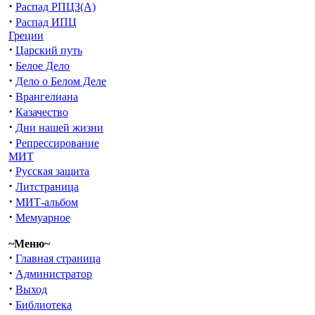
·
Распад РПЦЗ(А)
·
Распад ИПЦ
Греции
·
Царский путь
·
Белое Дело
·
Дело о Белом Деле
·
Врангелиана
·
Казачество
·
Дни нашей жизни
·
Репрессирование
МИТ
·
Русская защита
·
Литстраница
·
МИТ-альбом
·
Мемуарное
~Меню~
·
Главная страница
·
Администратор
·
Выход
·
Библиотека