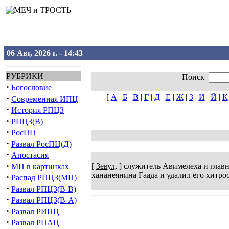
06 Авг, 2026 г. - 14:43
РУБРИКИ
Поиск
·
Богословие
[
А
|
Б
|
В
|
Г
|
Д
|
Е
|
Ж
|
З
|
И
|
Й
|
К
·
Современная ИПЦ
·
История РПЦЗ
·
РПЦЗ(В)
·
РосПЦ
·
Развал РосПЦ(Д)
·
Апостасия
·
[
Зевул,
] служитель Авимелеха и главн
МП в картинках
хананеянина Гаада и удалил его хитрост
·
Распад РПЦЗ(МП)
·
Развал РПЦЗ(В-В)
·
Развал РПЦЗ(В-А)
·
Развал РИПЦ
·
Развал РПАЦ