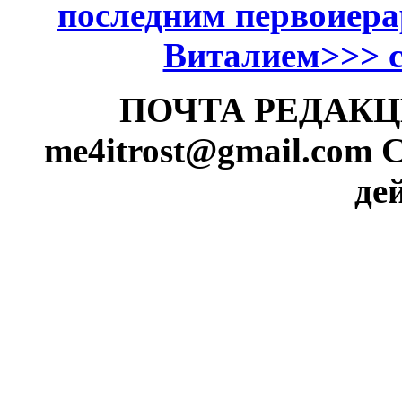
последним первоиер
Виталием>>> см
ПОЧТА РЕДАКЦИИ
me4itrost@gmail.com
С
де