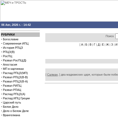
06 Авг, 2026 г. - 14:42
РУБРИКИ
Поиск
·
Богословие
·
Современная ИПЦ
[
А
|
Б
|
В
|
Г
|
Д
|
Е
|
Ж
|
З
|
И
·
История РПЦЗ
·
РПЦЗ(В)
·
РосПЦ
·
Развал РосПЦ(Д)
·
Апостасия
·
МП в картинках
·
Распад РПЦЗ(МП)
[
Салман,
] два мадиамских царя, которые были побежд
·
Развал РПЦЗ(В-В)
·
Развал РПЦЗ(В-А)
·
Развал РИПЦ
·
Развал РПАЦ
·
Распад РПЦЗ(А)
·
Распад ИПЦ Греции
·
Царский путь
·
Белое Дело
·
Дело о Белом Деле
·
Врангелиана