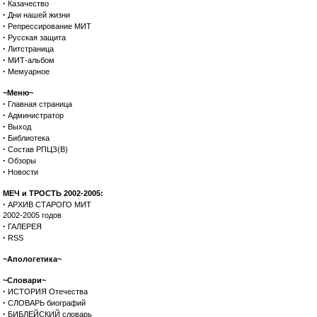
·
Казачество
·
Дни нашей жизни
·
Репрессирование МИТ
·
Русская защита
·
Литстраница
·
МИТ-альбом
·
Мемуарное
~Меню~
·
Главная страница
·
Администратор
·
Выход
·
Библиотека
·
Состав РПЦЗ(В)
·
Обзоры
·
Новости
МЕЧ и ТРОСТЬ 2002-2005:
·
АРХИВ СТАРОГО МИТ
2002-2005 годов
·
ГАЛЕРЕЯ
·
RSS
~Апологетика~
~Словари~
·
ИСТОРИЯ Отечества
·
СЛОВАРЬ биографий
·
БИБЛЕЙСКИЙ словарь