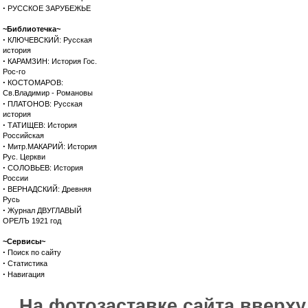
·
РУССКОЕ ЗАРУБЕЖЬЕ
~Библиотечка~
·
КЛЮЧЕВСКИЙ: Русская
история
·
КАРАМЗИН: История Гос.
Рос-го
·
КОСТОМАРОВ:
Св.Владимир - Романовы
·
ПЛАТОНОВ: Русская
история
·
ТАТИЩЕВ: История
Российская
·
Митр.МАКАРИЙ: История
Рус. Церкви
·
СОЛОВЬЕВ: История
России
·
ВЕРНАДСКИЙ: Древняя
Русь
·
Журнал ДВУГЛАВЫЙ
ОРЕЛЪ 1921 год
~Сервисы~
·
Поиск по сайту
·
Статистика
·
Навигация
На фотозаставке сайта вверх