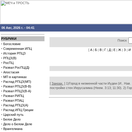
06 Авг, 2026 г. - 04:41
РУБРИКИ
Поиск
·
Богословие
·
Современная ИПЦ
[
А
|
Б
|
В
|
Г
|
Д
|
Е
|
Ж
|
З
|
И
·
История РПЦЗ
·
РПЦЗ(В)
·
РосПЦ
·
Развал РосПЦ(Д)
·
Апостасия
·
МП в картинках
·
Распад РПЦЗ(МП)
[
Заноах.
] 1)Город в низменной части Иудеи (И.. Нав.
·
Развал РПЦЗ(В-В)
постройке стен Иерусалима (Неем. 3:13; 11:30). 2) Го
·
Развал РПЦЗ(В-А)
·
Развал РИПЦ
·
Развал РПАЦ
·
Распад РПЦЗ(А)
·
Распад ИПЦ Греции
·
Царский путь
·
Белое Дело
·
Дело о Белом Деле
·
Врангелиана