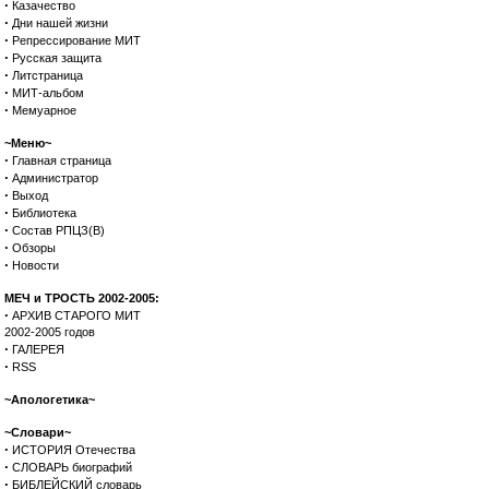
·
Казачество
·
Дни нашей жизни
·
Репрессирование МИТ
·
Русская защита
·
Литстраница
·
МИТ-альбом
·
Мемуарное
~Меню~
·
Главная страница
·
Администратор
·
Выход
·
Библиотека
·
Состав РПЦЗ(В)
·
Обзоры
·
Новости
МЕЧ и ТРОСТЬ 2002-2005:
·
АРХИВ СТАРОГО МИТ
2002-2005 годов
·
ГАЛЕРЕЯ
·
RSS
~Апологетика~
~Словари~
·
ИСТОРИЯ Отечества
·
СЛОВАРЬ биографий
·
БИБЛЕЙСКИЙ словарь