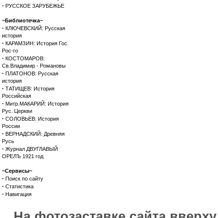
·
РУССКОЕ ЗАРУБЕЖЬЕ
~Библиотечка~
·
КЛЮЧЕВСКИЙ: Русская
история
·
КАРАМЗИН: История Гос.
Рос-го
·
КОСТОМАРОВ:
Св.Владимир - Романовы
·
ПЛАТОНОВ: Русская
история
·
ТАТИЩЕВ: История
Российская
·
Митр.МАКАРИЙ: История
Рус. Церкви
·
СОЛОВЬЕВ: История
России
·
ВЕРНАДСКИЙ: Древняя
Русь
·
Журнал ДВУГЛАВЫЙ
ОРЕЛЪ 1921 год
~Сервисы~
·
Поиск по сайту
·
Статистика
·
Навигация
На фотозаставке сайта вверх