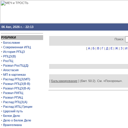
06 Авг, 2026 г. - 22:13
РУБРИКИ
Поиск
·
Богословие
·
Современная ИПЦ
[
А
|
Б
|
В
|
Г
|
Д
|
Е
|
Ж
|
З
|
И
·
История РПЦЗ
·
РПЦЗ(В)
·
РосПЦ
·
Развал РосПЦ(Д)
·
Апостасия
·
МП в картинках
·
Распад РПЦЗ(МП)
[
Бальзамирование
] (Бмт. 50:2). См. «Похороны».
·
Развал РПЦЗ(В-В)
·
Развал РПЦЗ(В-А)
·
Развал РИПЦ
·
Развал РПАЦ
·
Распад РПЦЗ(А)
·
Распад ИПЦ Греции
·
Царский путь
·
Белое Дело
·
Дело о Белом Деле
·
Врангелиана