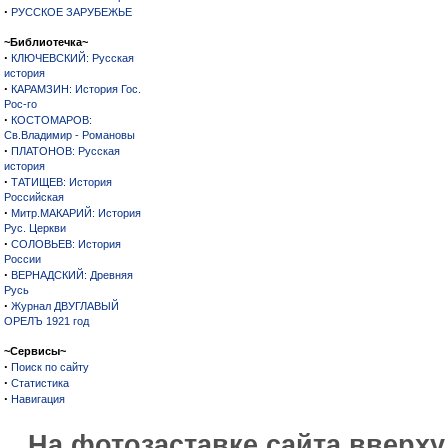
·
РУССКОЕ ЗАРУБЕЖЬЕ
~Библиотечка~
·
КЛЮЧЕВСКИЙ: Русская
история
·
КАРАМЗИН: История Гос.
Рос-го
·
КОСТОМАРОВ:
Св.Владимир - Романовы
·
ПЛАТОНОВ: Русская
история
·
ТАТИЩЕВ: История
Российская
·
Митр.МАКАРИЙ: История
Рус. Церкви
·
СОЛОВЬЕВ: История
России
·
ВЕРНАДСКИЙ: Древняя
Русь
·
Журнал ДВУГЛАВЫЙ
ОРЕЛЪ 1921 год
~Сервисы~
·
Поиск по сайту
·
Статистика
·
Навигация
На фотозаставке сайта вверх