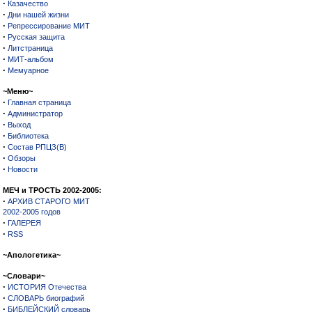
·
Казачество
·
Дни нашей жизни
·
Репрессирование МИТ
·
Русская защита
·
Литстраница
·
МИТ-альбом
·
Мемуарное
~Меню~
·
Главная страница
·
Администратор
·
Выход
·
Библиотека
·
Состав РПЦЗ(В)
·
Обзоры
·
Новости
МЕЧ и ТРОСТЬ 2002-2005:
·
АРХИВ СТАРОГО МИТ
2002-2005 годов
·
ГАЛЕРЕЯ
·
RSS
~Апологетика~
~Словари~
·
ИСТОРИЯ Отечества
·
СЛОВАРЬ биографий
·
БИБЛЕЙСКИЙ словарь