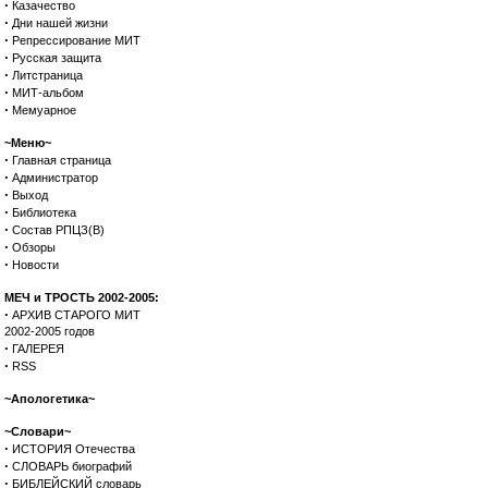
·
Казачество
·
Дни нашей жизни
·
Репрессирование МИТ
·
Русская защита
·
Литстраница
·
МИТ-альбом
·
Мемуарное
~Меню~
·
Главная страница
·
Администратор
·
Выход
·
Библиотека
·
Состав РПЦЗ(В)
·
Обзоры
·
Новости
МЕЧ и ТРОСТЬ 2002-2005:
·
АРХИВ СТАРОГО МИТ
2002-2005 годов
·
ГАЛЕРЕЯ
·
RSS
~Апологетика~
~Словари~
·
ИСТОРИЯ Отечества
·
СЛОВАРЬ биографий
·
БИБЛЕЙСКИЙ словарь