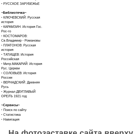
·
РУССКОЕ ЗАРУБЕЖЬЕ
~Библиотечка~
·
КЛЮЧЕВСКИЙ: Русская
история
·
КАРАМЗИН: История Гос.
Рос-го
·
КОСТОМАРОВ:
Св.Владимир - Романовы
·
ПЛАТОНОВ: Русская
история
·
ТАТИЩЕВ: История
Российская
·
Митр.МАКАРИЙ: История
Рус. Церкви
·
СОЛОВЬЕВ: История
России
·
ВЕРНАДСКИЙ: Древняя
Русь
·
Журнал ДВУГЛАВЫЙ
ОРЕЛЪ 1921 год
~Сервисы~
·
Поиск по сайту
·
Статистика
·
Навигация
На фотозаставке сайта вверх