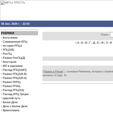
06 Авг, 2026 г. - 22:03
РУБРИКИ
Поиск
·
Богословие
·
Современная ИПЦ
[
А
|
Б
|
В
|
Г
|
Д
|
Е
|
Ж
|
З
|
И
·
История РПЦЗ
·
РПЦЗ(В)
·
РосПЦ
·
Развал РосПЦ(Д)
·
Апостасия
·
МП в картинках
·
Распад РПЦЗ(МП)
[
Баана и Рихав
] , сыновья Реммона, которые служили
·
Развал РПЦЗ(В-В)
казнены (2 Цар. 4).
·
Развал РПЦЗ(В-А)
·
Развал РИПЦ
·
Развал РПАЦ
·
Распад РПЦЗ(А)
·
Распад ИПЦ Греции
·
Царский путь
·
Белое Дело
·
Дело о Белом Деле
·
Врангелиана