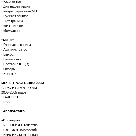
·
Казачество
·
Дни нашей жизни
·
Репрессирование МИТ
·
Русская защита
·
Литстраница
·
МИТ-альбом
·
Мемуарное
~Меню~
·
Главная страница
·
Администратор
·
Выход
·
Библиотека
·
Состав РПЦЗ(В)
·
Обзоры
·
Новости
МЕЧ и ТРОСТЬ 2002-2005:
·
АРХИВ СТАРОГО МИТ
2002-2005 годов
·
ГАЛЕРЕЯ
·
RSS
~Апологетика~
~Словари~
·
ИСТОРИЯ Отечества
·
СЛОВАРЬ биографий
·
БИБЛЕЙСКИЙ словарь