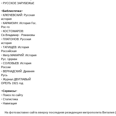
·
РУССКОЕ ЗАРУБЕЖЬЕ
~Библиотечка~
·
КЛЮЧЕВСКИЙ: Русская
история
·
КАРАМЗИН: История Гос.
Рос-го
·
КОСТОМАРОВ:
Св.Владимир - Романовы
·
ПЛАТОНОВ: Русская
история
·
ТАТИЩЕВ: История
Российская
·
Митр.МАКАРИЙ: История
Рус. Церкви
·
СОЛОВЬЕВ: История
России
·
ВЕРНАДСКИЙ: Древняя
Русь
·
Журнал ДВУГЛАВЫЙ
ОРЕЛЪ 1921 год
~Сервисы~
·
Поиск по сайту
·
Статистика
·
Навигация
На фотозаставке сайта вверху последняя резиденция митрополита Виталия 