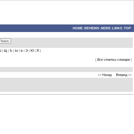
HOME
::
REVIEWS
::
NEWS
::
LINKS
::
TOP
Ш
|
Щ
|
Ъ
|
Ы
|
Ь
|
Э
|
Ю
|
Я
]
[
Все статьи словаря
]
<<
Назад
Вперед
>>