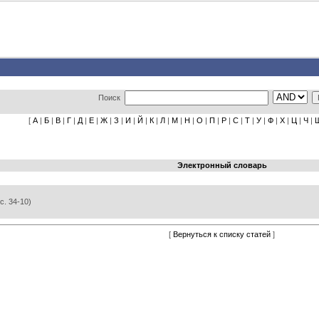
Поиск
[
А
|
Б
|
В
|
Г
|
Д
|
Е
|
Ж
|
З
|
И
|
Й
|
К
|
Л
|
М
|
Н
|
О
|
П
|
Р
|
С
|
Т
|
У
|
Ф
|
Х
|
Ц
|
Ч
|
Электронный словарь
с. 34-10)
[
Вернуться к списку статей
]