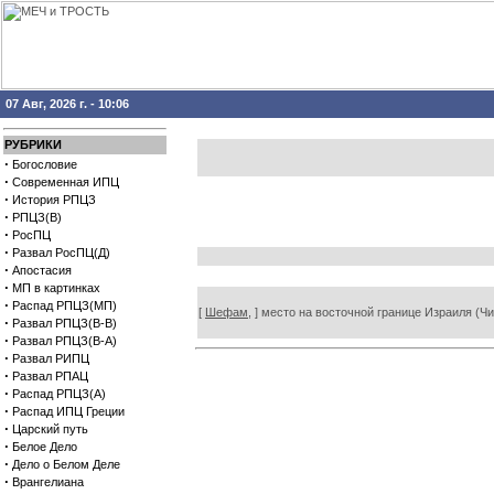
07 Авг, 2026 г. - 10:06
РУБРИКИ
·
Богословие
·
Современная ИПЦ
·
История РПЦЗ
·
РПЦЗ(В)
·
РосПЦ
·
Развал РосПЦ(Д)
·
Апостасия
·
МП в картинках
·
Распад РПЦЗ(МП)
[
Шефам,
] место на восточной границе Израиля (Чи
·
Развал РПЦЗ(В-В)
·
Развал РПЦЗ(В-А)
·
Развал РИПЦ
·
Развал РПАЦ
·
Распад РПЦЗ(А)
·
Распад ИПЦ Греции
·
Царский путь
·
Белое Дело
·
Дело о Белом Деле
·
Врангелиана