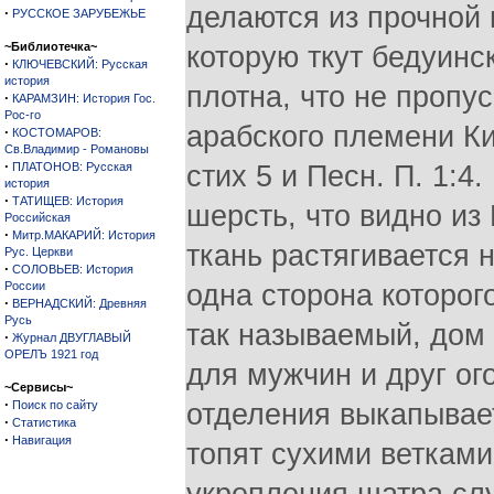
делаются из прочной г
·
РУССКОЕ ЗАРУБЕЖЬЕ
~Библиотечка~
которую ткут бедуинс
·
КЛЮЧЕВСКИЙ: Русская
история
плотна, что не пропу
·
КАРАМЗИН: История Гос.
Рос-го
арабского племени Ки
·
КОСТОМАРОВ:
Св.Владимир - Романовы
·
ПЛАТОНОВ: Русская
стих 5 и Песн. П. 1:
история
·
ТАТИЩЕВ: История
шерсть, что видно из
Российская
·
Митр.МАКАРИЙ: История
ткань растягивается 
Рус. Церкви
·
СОЛОВЬЕВ: История
России
одна сторона которого
·
ВЕРНАДСКИЙ: Древняя
Русь
так называемый, дом 
·
Журнал ДВУГЛАВЫЙ
ОРЕЛЪ 1921 год
для мужчин и друг ог
~Сервисы~
·
Поиск по сайту
отделения выкапывает
·
Статистика
·
Навигация
топят сухими веткам