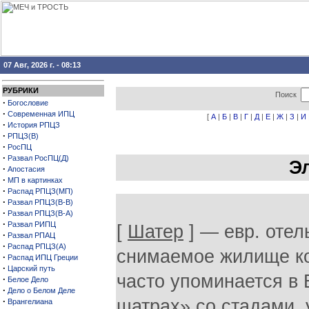
07 Авг, 2026 г. - 08:13
РУБРИКИ
Поиск
·
Богословие
·
Современная ИПЦ
[
А
|
Б
|
В
|
Г
|
Д
|
Е
|
Ж
|
З
|
И
·
История РПЦЗ
·
РПЦЗ(В)
·
РосПЦ
·
Развал РосПЦ(Д)
Э
·
Апостасия
·
МП в картинках
·
Распад РПЦЗ(МП)
·
Развал РПЦЗ(В-В)
·
Развал РПЦЗ(В-А)
·
Развал РИПЦ
[
Шатер
] — евр. отел
·
Развал РПАЦ
·
Распад РПЦЗ(А)
снимаемое жилище к
·
Распад ИПЦ Греции
·
Царский путь
часто упоминается в 
·
Белое Дело
·
Дело о Белом Деле
·
шатрах» со стадами, 
Врангелиана