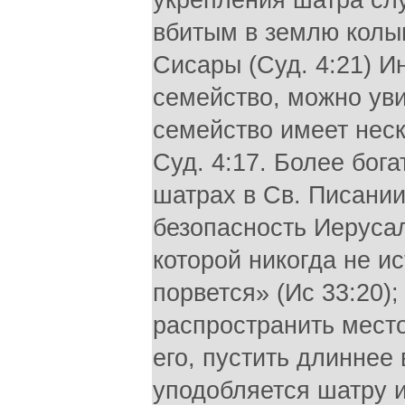
укрепления шатра слу
вбитым в землю колыш
Сисары (Суд. 4:21) И
семейство, можно увид
семейство имеет неско
Суд. 4:17. Более бог
шатрах в Св. Писании
безопасность Иерусал
которой никогда не ис
порвется» (Ис 33:20);
распространить мест
его, пустить длиннее 
уподобляется шатру ил