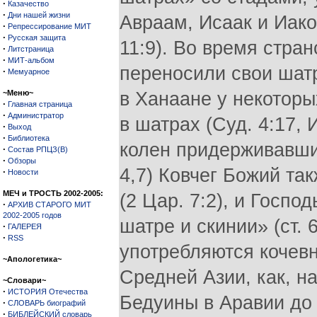
·
Казачество
·
Дни нашей жизни
Авраам, Исаак и Иаков
·
Репрессирование МИТ
·
Русская защита
11:9). Во время стра
·
Литстраница
·
МИТ-альбом
переносили свои шатр
·
Мемуарное
~Меню~
в Ханаане у некоторы
·
Главная страница
·
Администратор
в шатрах (Суд. 4:17, 
·
Выход
·
Библиотека
колен придерживавших
·
Состав РПЦЗ(В)
·
Обзоры
4,7) Ковчег Божий та
·
Новости
МЕЧ и ТРОСТЬ 2002-2005:
(2 Цар. 7:2), и Госпо
·
АРХИВ СТАРОГО МИТ
2002-2005 годов
шатре и скинии» (ст.
·
ГАЛЕРЕЯ
·
RSS
употребляются кочев
~Апологетика~
Средней Азии, как, н
~Словари~
·
ИСТОРИЯ Отечества
Бедуины в Аравии до 
·
СЛОВАРЬ биографий
·
БИБЛЕЙСКИЙ словарь