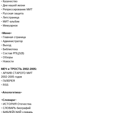
·
Казачество
·
Дни нашей жизни
·
Репрессирование МИТ
·
Русская защита
·
Литстраница
·
МИТ-альбом
·
Мемуарное
~Меню~
·
Главная страница
·
Администратор
·
Выход
·
Библиотека
·
Состав РПЦЗ(В)
·
Обзоры
·
Новости
МЕЧ и ТРОСТЬ 2002-2005:
·
АРХИВ СТАРОГО МИТ
2002-2005 годов
·
ГАЛЕРЕЯ
·
RSS
~Апологетика~
~Словари~
·
ИСТОРИЯ Отечества
·
СЛОВАРЬ биографий
·
БИБЛЕЙСКИЙ словарь