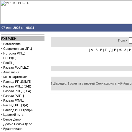
07 Авг, 2026 г. - 08:11
РУБРИКИ
Поиск
·
Богословие
·
Современная ИПЦ
[
А
|
Б
|
В
|
Г
|
Д
|
Е
|
Ж
|
З
|
И
·
История РПЦЗ
·
РПЦЗ(В)
·
РосПЦ
·
Развал РосПЦ(Д)
·
Апостасия
·
МП в картинках
·
Распад РПЦЗ(МП)
[
Шарецер,
] один из сыновей Сеннахирима, убийца св
·
Развал РПЦЗ(В-В)
·
Развал РПЦЗ(В-А)
·
Развал РИПЦ
·
Развал РПАЦ
·
Распад РПЦЗ(А)
·
Распад ИПЦ Греции
·
Царский путь
·
Белое Дело
·
Дело о Белом Деле
·
Врангелиана