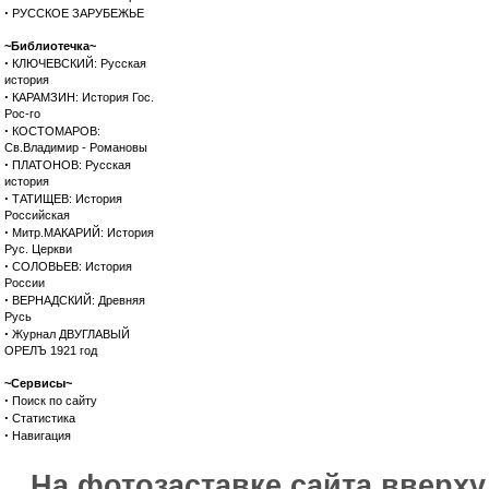
·
РУССКОЕ ЗАРУБЕЖЬЕ
~Библиотечка~
·
КЛЮЧЕВСКИЙ: Русская
история
·
КАРАМЗИН: История Гос.
Рос-го
·
КОСТОМАРОВ:
Св.Владимир - Романовы
·
ПЛАТОНОВ: Русская
история
·
ТАТИЩЕВ: История
Российская
·
Митр.МАКАРИЙ: История
Рус. Церкви
·
СОЛОВЬЕВ: История
России
·
ВЕРНАДСКИЙ: Древняя
Русь
·
Журнал ДВУГЛАВЫЙ
ОРЕЛЪ 1921 год
~Сервисы~
·
Поиск по сайту
·
Статистика
·
Навигация
На фотозаставке сайта вверх