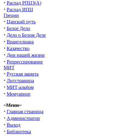
·
Распад РПЦЗ(А)
·
Распад ИПЦ
Греции
·
Царский путь
·
Белое Дело
·
Дело о Белом Деле
·
Врангелиана
·
Казачество
·
Дни нашей жизни
·
Репрессирование
МИТ
·
Русская защита
·
Литстраница
·
МИТ-альбом
·
Мемуарное
~Меню~
·
Главная страница
·
Администратор
·
Выход
·
Библиотека