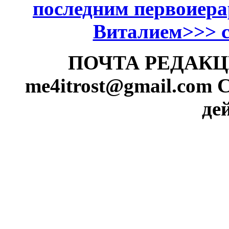
последним первоиер
Виталием>>> см
ПОЧТА РЕДАКЦИИ
me4itrost@gmail.com
С
де