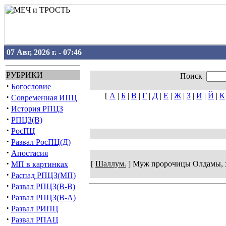
07 Авг, 2026 г. - 07:46
РУБРИКИ
Поиск
·
Богословие
[
А
|
Б
|
В
|
Г
|
Д
|
Е
|
Ж
|
З
|
И
|
Й
|
К
·
Современная ИПЦ
·
История РПЦЗ
·
РПЦЗ(В)
·
РосПЦ
·
Развал РосПЦ(Д)
·
Апостасия
·
[
Шаллум.
] Муж пророчицы Олдамы, хр
МП в картинках
·
Распад РПЦЗ(МП)
·
Развал РПЦЗ(В-В)
·
Развал РПЦЗ(В-А)
·
Развал РИПЦ
·
Развал РПАЦ