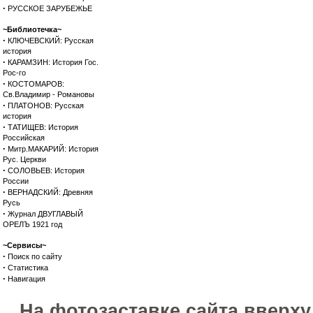
·
РУССКОЕ ЗАРУБЕЖЬЕ
~Библиотечка~
·
КЛЮЧЕВСКИЙ: Русская
история
·
КАРАМЗИН: История Гос.
Рос-го
·
КОСТОМАРОВ:
Св.Владимир - Романовы
·
ПЛАТОНОВ: Русская
история
·
ТАТИЩЕВ: История
Российская
·
Митр.МАКАРИЙ: История
Рус. Церкви
·
СОЛОВЬЕВ: История
России
·
ВЕРНАДСКИЙ: Древняя
Русь
·
Журнал ДВУГЛАВЫЙ
ОРЕЛЪ 1921 год
~Сервисы~
·
Поиск по сайту
·
Статистика
·
Навигация
На фотозаставке сайта вверх