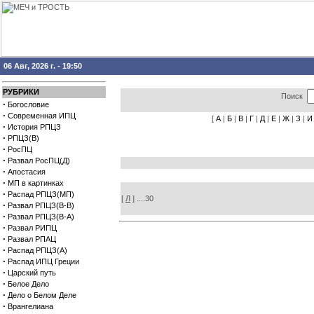
06 Авг, 2026 г. - 19:50
РУБРИКИ
Поиск
·
Богословие
·
Современная ИПЦ
[
А
|
Б
|
В
|
Г
|
Д
|
Е
|
Ж
|
З
|
И
·
История РПЦЗ
·
РПЦЗ(В)
·
РосПЦ
·
Развал РосПЦ(Д)
·
Апостасия
·
МП в картинках
·
Распад РПЦЗ(МП)
[
Л
] ....30
·
Развал РПЦЗ(В-В)
·
Развал РПЦЗ(В-А)
·
Развал РИПЦ
·
Развал РПАЦ
·
Распад РПЦЗ(А)
·
Распад ИПЦ Греции
·
Царский путь
·
Белое Дело
·
Дело о Белом Деле
·
Врангелиана