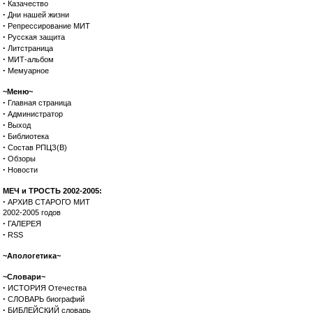
·
Казачество
·
Дни нашей жизни
·
Репрессирование МИТ
·
Русская защита
·
Литстраница
·
МИТ-альбом
·
Мемуарное
~Меню~
·
Главная страница
·
Администратор
·
Выход
·
Библиотека
·
Состав РПЦЗ(В)
·
Обзоры
·
Новости
МЕЧ и ТРОСТЬ 2002-2005:
·
АРХИВ СТАРОГО МИТ
2002-2005 годов
·
ГАЛЕРЕЯ
·
RSS
~Апологетика~
~Словари~
·
ИСТОРИЯ Отечества
·
СЛОВАРЬ биографий
·
БИБЛЕЙСКИЙ словарь