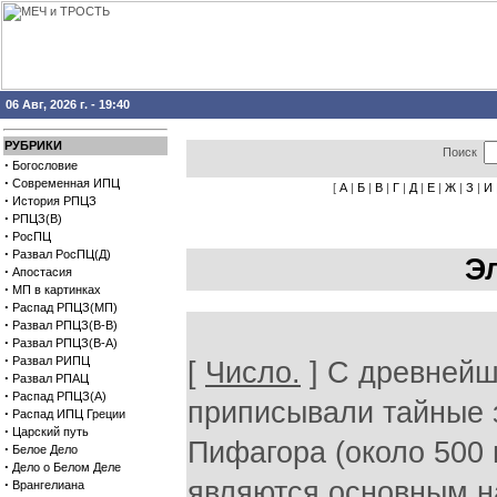
06 Авг, 2026 г. - 19:40
РУБРИКИ
Поиск
·
Богословие
·
Современная ИПЦ
[
А
|
Б
|
В
|
Г
|
Д
|
Е
|
Ж
|
З
|
И
·
История РПЦЗ
·
РПЦЗ(В)
·
РосПЦ
·
Развал РосПЦ(Д)
Э
·
Апостасия
·
МП в картинках
·
Распад РПЦЗ(МП)
·
Развал РПЦЗ(В-В)
·
Развал РПЦЗ(В-А)
·
Развал РИПЦ
[
Число.
] С древнейш
·
Развал РПАЦ
·
Распад РПЦЗ(А)
приписывали тайные 
·
Распад ИПЦ Греции
·
Царский путь
Пифагора (около 500 г
·
Белое Дело
·
Дело о Белом Деле
·
являются основным н
Врангелиана