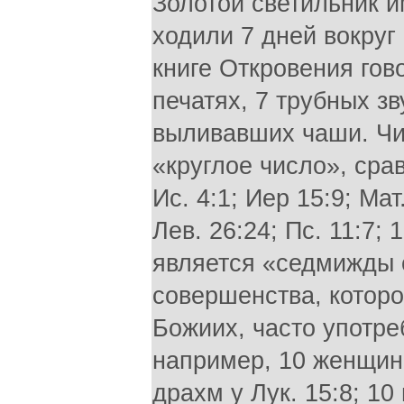
Золотой светильник и
ходили 7 дней вокруг 
книге Откровения гово
печатях, 7 трубных зв
выливавших чаши. Чис
«круглое число», срав.
Ис. 4:1; Иер 15:9; Мат
Лев. 26:24; Пс. 11:7;
является «седмижды с
совершенства, которо
Божиих, часто употре
например, 10 женщин в
драхм у Лук. 15:8; 10 