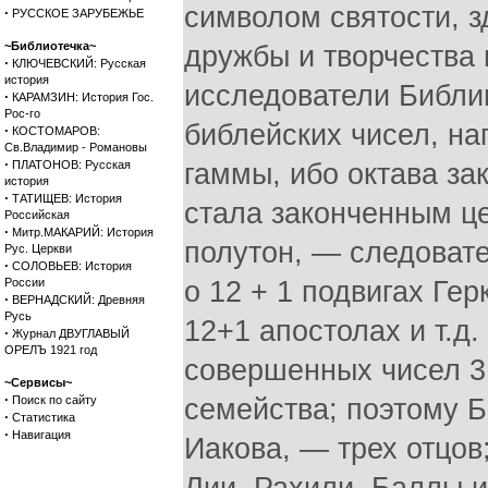
символом святости, з
·
РУССКОЕ ЗАРУБЕЖЬЕ
~Библиотечка~
дружбы и творчества 
·
КЛЮЧЕВСКИЙ: Русская
история
исследователи Библи
·
КАРАМЗИН: История Гос.
Рос-го
библейских чисел, на
·
КОСТОМАРОВ:
Св.Владимир - Романовы
·
ПЛАТОНОВ: Русская
гаммы, ибо октава за
история
·
ТАТИЩЕВ: История
стала законченным ц
Российская
·
Митр.МАКАРИЙ: История
полутон, — следовате
Рус. Церкви
·
СОЛОВЬЕВ: История
России
о 12 + 1 подвигах Гер
·
ВЕРНАДСКИЙ: Древняя
Русь
12+1 апостолах и т.д.
·
Журнал ДВУГЛАВЫЙ
ОРЕЛЪ 1921 год
совершенных чисел 3
~Сервисы~
·
Поиск по сайту
семейства; поэтому Б
·
Статистика
·
Навигация
Иакова, — трех отцов