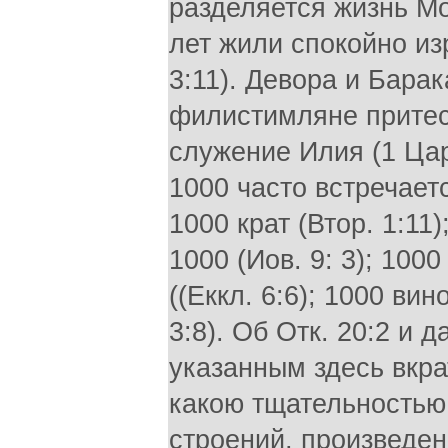
разделяется жизнь Мои
лет жили спокойно из
3:11). Девора и Барака
филистимляне притес
служение Илия (1 Цар.
1000 часто встречает
1000 крат (Втор. 1:11)
1000 (Иов. 9: 3); 1000
((Еккл. 6:6); 1000 вин
3:8). Об Отк. 20:2 и 
указанным здесь вкра
какою тщательностью
строений, произведе