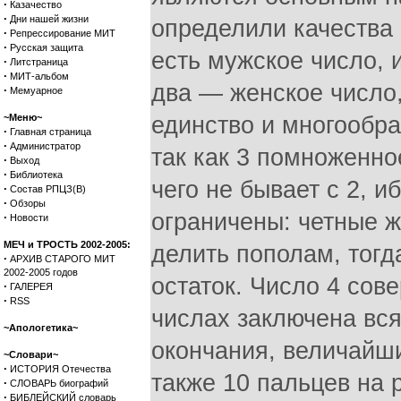
·
Казачество
·
Дни нашей жизни
определили качества 
·
Репрессирование МИТ
·
Русская защита
есть мужское число, 
·
Литстраница
·
МИТ-альбом
два — женское число,
·
Мемуарное
~Меню~
единство и многообра
·
Главная страница
·
Администратор
так как 3 помноженно
·
Выход
·
Библиотека
чего не бывает с 2, 
·
Состав РПЦЗ(В)
·
Обзоры
ограничены: четные ж
·
Новости
МЕЧ и ТРОСТЬ 2002-2005:
делить пополам, тогд
·
АРХИВ СТАРОГО МИТ
2002-2005 годов
остаток. Число 4 сов
·
ГАЛЕРЕЯ
·
RSS
числах заключена вся
~Апологетика~
окончания, величайш
~Словари~
·
ИСТОРИЯ Отечества
также 10 пальцев на р
·
СЛОВАРЬ биографий
·
БИБЛЕЙСКИЙ словарь