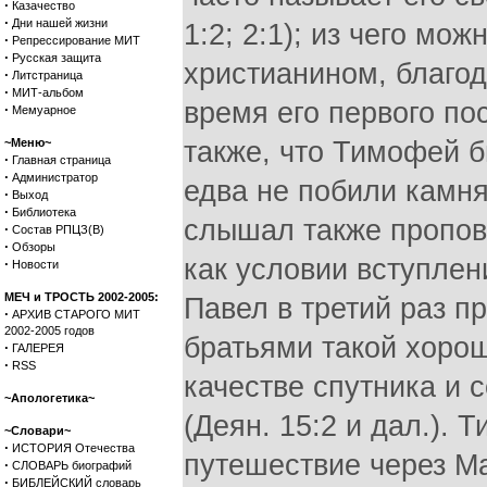
·
Казачество
·
Дни нашей жизни
1:2; 2:1); из чего мо
·
Репрессирование МИТ
·
Русская защита
христианином, благод
·
Литстраница
·
МИТ-альбом
время его первого по
·
Мемуарное
~Меню~
также, что Тимофей б
·
Главная страница
·
Администратор
едва не побили камням
·
Выход
·
Библиотека
слышал также пропове
·
Состав РПЦЗ(В)
·
Обзоры
как условии вступлени
·
Новости
МЕЧ и ТРОСТЬ 2002-2005:
Павел в третий раз п
·
АРХИВ СТАРОГО МИТ
2002-2005 годов
братьями такой хорош
·
ГАЛЕРЕЯ
·
RSS
качестве спутника и 
~Апологетика~
(Деян. 15:2 и дал.).
~Словари~
·
ИСТОРИЯ Отечества
путешествие через Ма
·
СЛОВАРЬ биографий
·
БИБЛЕЙСКИЙ словарь