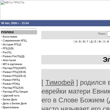
06 Авг, 2026 г. - 21:54
РУБРИКИ
Поиск
·
Богословие
·
Современная ИПЦ
[
А
|
Б
|
В
|
Г
|
Д
|
Е
|
Ж
|
З
|
И
·
История РПЦЗ
·
РПЦЗ(В)
·
РосПЦ
·
Развал РосПЦ(Д)
Э
·
Апостасия
·
МП в картинках
·
Распад РПЦЗ(МП)
·
Развал РПЦЗ(В-В)
·
Развал РПЦЗ(В-А)
·
Развал РИПЦ
[
Тимофей
] родился 
·
Развал РПАЦ
·
Распад РПЦЗ(А)
еврейки матери Евник
·
Распад ИПЦ Греции
·
Царский путь
его в Слове Божием (Д
·
Белое Дело
·
Дело о Белом Деле
·
часто называет его св
Врангелиана