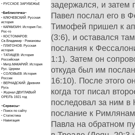
задержался, и затем 
·
РУССКОЕ ЗАРУБЕЖЬЕ
~Библиотечка~
Павел послал его в Фе
·
КЛЮЧЕВСКИЙ: Русская
история
Тимофей пришел к ап
·
КАРАМЗИН: История Гос.
Рос-го
(3:6), и оставался та
·
КОСТОМАРОВ:
Св.Владимир - Романовы
·
ПЛАТОНОВ: Русская
послания к Фессалоник
история
·
ТАТИЩЕВ: История
1:1). Затем он сопров
Российская
·
Митр.МАКАРИЙ: История
откуда был им послан
Рус. Церкви
·
СОЛОВЬЕВ: История
России
16:10). После этого 
·
ВЕРНАДСКИЙ: Древняя
Русь
когда тот писал второ
·
Журнал ДВУГЛАВЫЙ
ОРЕЛЪ 1921 год
последовал за ним в 
~Сервисы~
·
Поиск по сайту
послание к Римлянам 
·
Статистика
·
Навигация
Павла на обратном пу