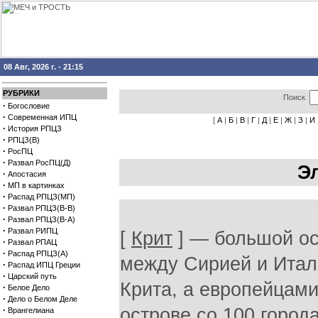
08 Авг, 2026 г. - 21:15
РУБРИКИ
Поиск
·
Богословие
·
Современная ИПЦ
[
А
|
Б
|
В
|
Г
|
Д
|
Е
|
Ж
|
З
|
И
·
История РПЦЗ
·
РПЦЗ(В)
·
РосПЦ
·
Развал РосПЦ(Д)
Э
·
Апостасия
·
МП в картинках
·
Распад РПЦЗ(МП)
·
Развал РПЦЗ(В-В)
·
Развал РПЦЗ(В-А)
·
Развал РИПЦ
[
Крит
] — большой ос
·
Развал РПАЦ
·
Распад РПЦЗ(А)
между Сирией и Итал
·
Распад ИПЦ Греции
·
Царский путь
Крита, а европейцами
·
Белое Дело
·
Дело о Белом Деле
·
острове со 100 город
Врангелиана