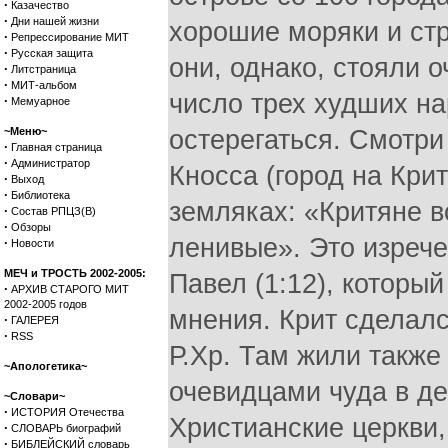
·
Казачество
·
Дни нашей жизни
хорошие моряки и стр
·
Репрессирование МИТ
·
Русская защита
они, однако, стояли о
·
Литстраница
·
МИТ-альбом
число трех худших на
·
Мемуарное
~Меню~
остерегаться. Смотри
·
Главная страница
·
Администратор
Кносса (город на Крит
·
Выход
·
Библиотека
земляках: «Критяне в
·
Состав РПЦЗ(В)
·
Обзоры
ленивые». Это изрече
·
Новости
МЕЧ и ТРОСТЬ 2002-2005:
Павел (1:12), которы
·
АРХИВ СТАРОГО МИТ
2002-2005 годов
мнения. Крит сделалс
·
ГАЛЕРЕЯ
·
RSS
Р.Хр. Там жили также 
~Апологетика~
очевидцами чуда в де
~Словари~
·
ИСТОРИЯ Отечества
Христианские церкви
·
СЛОВАРЬ биографий
·
БИБЛЕЙСКИЙ словарь