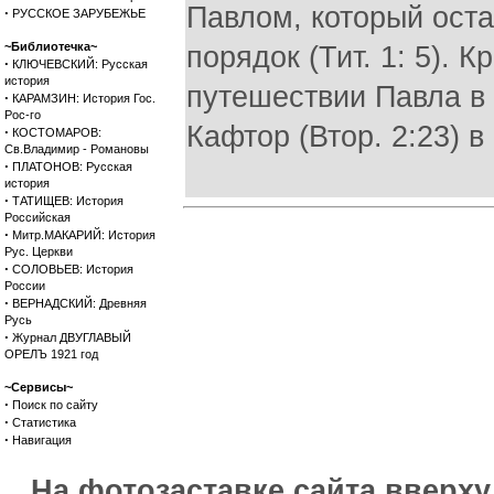
Павлом, который оста
·
РУССКОЕ ЗАРУБЕЖЬЕ
~Библиотечка~
порядок (Тит. 1: 5). 
·
КЛЮЧЕВСКИЙ: Русская
история
путешествии Павла в 
·
КАРАМЗИН: История Гос.
Рос-го
Кафтор (Втор. 2:23) в
·
КОСТОМАРОВ:
Св.Владимир - Романовы
·
ПЛАТОНОВ: Русская
история
·
ТАТИЩЕВ: История
Российская
·
Митр.МАКАРИЙ: История
Рус. Церкви
·
СОЛОВЬЕВ: История
России
·
ВЕРНАДСКИЙ: Древняя
Русь
·
Журнал ДВУГЛАВЫЙ
ОРЕЛЪ 1921 год
~Сервисы~
·
Поиск по сайту
·
Статистика
·
Навигация
На фотозаставке сайта вверх