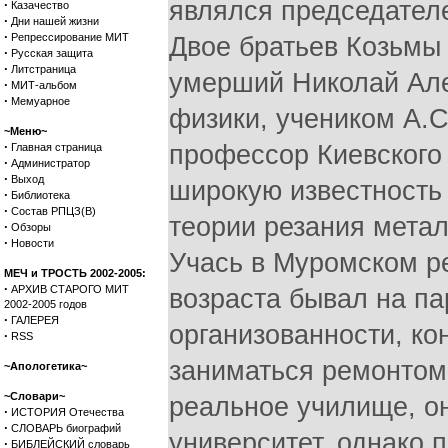
·
Казачество
·
Дни нашей жизни
·
Репрессирование МИТ
·
Русская защита
·
Литстраница
·
МИТ-альбом
·
Мемуарное
~Меню~
·
Главная страница
·
Администратор
·
Выход
·
Библиотека
·
Состав РПЦЗ(В)
·
Обзоры
·
Новости
МЕЧ и ТРОСТЬ 2002-2005:
·
АРХИВ СТАРОГО МИТ
2002-2005 годов
·
ГАЛЕРЕЯ
·
RSS
~Апологетика~
~Словари~
·
ИСТОРИЯ Отечества
·
СЛОВАРЬ биографий
·
БИБЛЕЙСКИЙ словарь