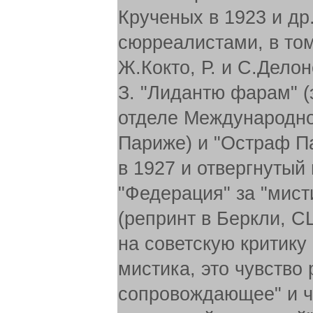
Крученых в 1923 и др
сюрреалистами, в то
Ж.Кокто, Р. и С.Дело
З. "Лидантю фарам" (
отделе Международно
Париже) и "Остраф П
в 1927 и отвергнутый
"Федерация" за "мист
(репринт в Беркли, СШ
на советскую критику
мистика, это чувств
сопровождающее" и чт