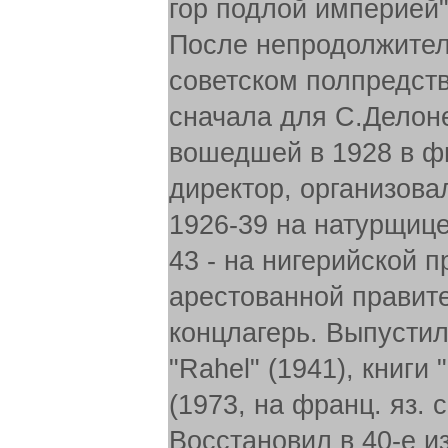
гор подлой империей"
После непродолжител
советском полпредств
сначала для С.Делоне
вошедшей в 1928 в ф
директор, организов
1926-39 на натурщице
43 - на нигерийской 
арестованной правит
концлагерь. Выпустил
"Rahel" (1941), книг
(1973, на франц. яз.
Восстановил в 40-е и