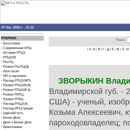
07 Авг, 2026 г. - 21:12
РУБРИКИ
Поиск
·
Богословие
·
Современная ИПЦ
[
А
|
Б
|
В
|
Г
|
Д
|
Е
|
Ж
|
З
|
И
·
История РПЦЗ
·
РПЦЗ(В)
·
РосПЦ
·
Развал РосПЦ(Д)
·
Апостасия
·
МП в картинках
ЗВОРЫКИН Влади
·
Распад РПЦЗ(МП)
·
Развал РПЦЗ(В-В)
·
Развал РПЦЗ(В-А)
·
Развал РИПЦ
·
Развал РПАЦ
·
Распад РПЦЗ(А)
·
Распад ИПЦ Греции
·
Царский путь
·
Белое Дело
·
Дело о Белом Деле
·
Врангелиана