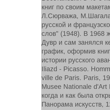
книг по своим макета
Л.Сюрважа, М.Шагала 
русской и французско
слов" (1948). В 1968
Дувр и сам занялся к
график, оформив книги
истории русского аван
Iliazd - Picasso. Homm
ville de Paris. Paris, 
Musee Nationale d'Art
когда и как была отк
Панорама искусств, 1