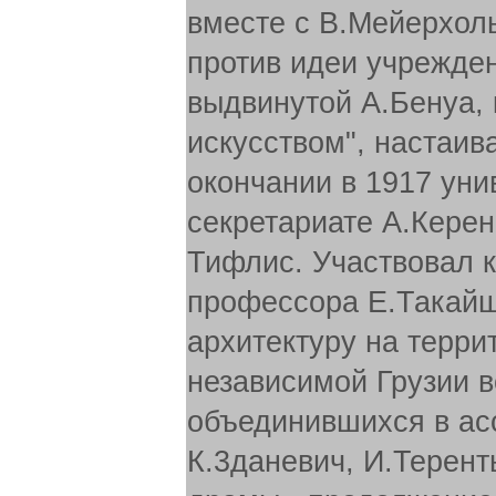
вместе с В.Мейерхол
против идеи учрежде
выдвинутой А.Бенуа, 
искусством", настаив
окончании в 1917 уни
секретариате А.Керен
Тифлис. Участвовал к
профессора Е.Такайш
архитектуру на террит
независимой Грузии в
объединившихся в асс
К.3даневич, И.Терент