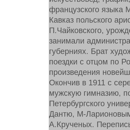
французского языка М
Кавказ польского ари
П.Чайковского, урожд
занимали администра
губерниях. Брат худо
поездки с отцом по Р
произведения новейш
Окончив в 1911 с се
мужскую гимназию, п
Петербургского униве
Дантю, М-Ларионовым
А.Крученых. Перепис