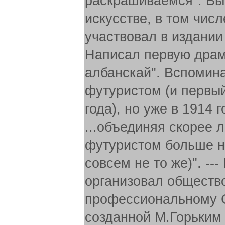
раскрашиваемся". Вы
искусстве, в том числ
участвовал в издании
Написал первую драму
албанскай". Вспомина
футуристом (и первый
года), но уже в 1914 
...объединяя скорее л
футуристом больше не
совсем не то же)". -
организовал общество
профессиональному С
созданной М.Горьким 