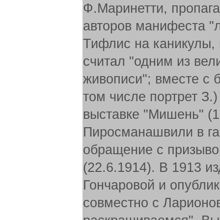
Ф.Маринетти, пропаг
авторов манифеста "л
Тифлис на каникулы,
считал "одним из ве
живописи"; вместе с 
том числе портрет З.)
выставке "Мишень" (1
Пиросманашвили в газ
обращение с призывом
(22.6.1914). В 1913 и
Гончаровой и опублик
совместно с Ларион