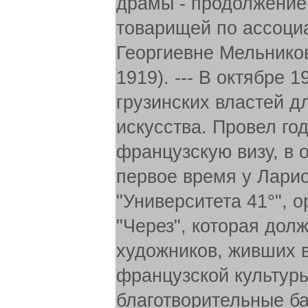
драмы - продолжение 
товарищей по ассоци
Георгиевне Мельников
1919). --- В октябре
грузинских властей 
искусства. Провел го
французскую визу, в 
первое время у Ларио
"Университета 41°", 
"Через", которая дол
художников, живших в
французской культуры
благотворительные ба