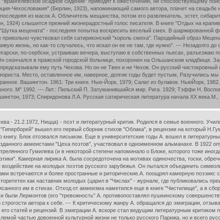
ва - 21.2.1972, Ницца) - поэт и литературный критик. Родился в семье военного. Уч
 "Гиперборей" вышел его первый сборник стихов "Облака", в рецензии на который Н.Г
ю книгу. Блок отозвался письмом. Еще в университетские годы А. вошел в литератур
зданного акмеистами "Цеха поэтов", участвовал в одноименном альманахе. В 1922 о
трелянного Гумилева (и в некоторой степени напоминало о Блоке, которого тоже иногд
тики". Камерная лирика А. была сосредоточена на мотивах одиночества, тоски, обрече
ое воздействие на молодых поэтов русского зарубежья. Он пытался объединить симво
и встречаются и более пространные и риторические.А. поощрял камерную поэзию: ст
авторитетен как наставник молодых (царил в "Числах" - журнале, где публиковались п
исанного им в стихах. Отход от акмеизма наметился еще в книге "Чистилище", а в сбор
и были Лермонтов (его "тревожность" А. противопоставлял пушкинскому совершенству
трогости автора к себе. --- К критическому жанру А. обращался до эмиграции, отзыва
его статей и рецензий. В эмиграции А. вскоре стал ведущим литературным критиком па
лемой частью довоенной культурной жизни не только русского Парижа, но и всего ру