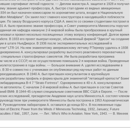
вшие сертификат летной годности. --- Диплом магистра А. защитил в 1928 и получил
 ему звание адъюнкт-профессора, А, быстро стал одним из видных авиационных
1934 он был назначен комиссаром по аэронавтике штата, входил в Национальную
lton Metalplane". Он занял пост главного конструктора в находившейся поблизости
ции. По заказу Воздушного корпуса США А. вместе со своими студентами построил в
31 А. было присвоено звание профессора, и Совет университета Миннесоты поручил
зданная им кафедра накануне 2-й мировой войны была преобразована в крупный
анизовал и провел несколько посвященных этому вопросу конференций. Долгое время
боте. В 1933 его проект выиграл конкурс, объявленный фирмой "Эдисон" на создание
нции в штате НьюДжерси. В 1936 после экспериментальных исследований в
urner" LTR-14. На нем знаменитому американскому летчику Р.Тернеру удалось в 1938
дновременно А. консультировал разработку высотного реактивного перехватчика в
мощи специальных стратосферных самолетов. Им была разработана программа
ом числе и в СССР, но ее осуществлению помешала 2-я мировая война. Проведенные
молетостроению в годы войны. --- Большое внимание А. уделял исследованиям в
 В 30-е совместно с учениками он опубликовал ряд научных работ по данным
ереиздававшаяся. В 1940 А. был приглашен консультантом в крупнейшую
ыли разработаны профиль и форма крыла для знаменитой "летающей крепости" Боинг
бомбардировщика В-4 7 "Strato Fortress". Одновременно в 40-х А. консультировал
вшую автопилоты. С началом 2-й мировой войны А. был приглашен в состав Советов
аний ВМФ. В 1944-45 служил специальным советником ВВС США в Европе. --- После
ческих исследований, президентом Академии наук штата Миннесота.А. состоял членом
о руководством при университете Миннесоты была построена в 1953 Аэронавтическая
. Руководителем лаборатории А. оставался до конца 60-х. В послевоенные годы
f Electric Power from the Winds // Minnesota Technolog, 1932, January; Future
ulties // Ibid., 1957, June. --- Лит.: Who's Who in Aviation. New York, 1943. --- В. Михеев