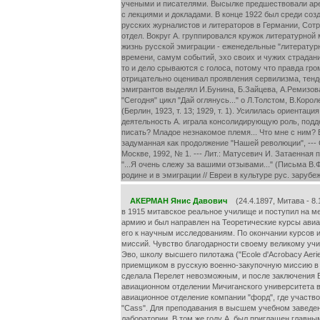
учеными и писателями. Высылке предшествовали арес
с лекциями и докладами. В конце 1922 был среди соз
русских журналистов и литераторов в Германии, Сотр
отдел. Вокруг А. группировался кружок литературной
жизнь русской эмиграции - еженедельные "литературны
времени, самум событий, эхо своих и чужих страдани
то и дело срываются с голоса, потому что правда гр
отрицательно оценивал проявления сервилизма, тенде
эмигрантов выделял И.Бунина, Б.Зайцева, А.Ремизов
"Сегодня" цикл "Дай оглянусь..." о Л.Толстом, В.Кор
(Берлин, 1923, т. 13; 1929, т. 1). Усилилась ориент
деятельность А. играла консолидирующую роль, подде
писать? Младое незнакомое племя... Что мне с ним? Е
задуманная как продолжение "Нашей революции", --- Со
Москве, 1992, № 1. --- Лит.: Матусевич И. Затаенная
"...Я очень слежу за вашими отзывами..." (Письма В
родине и в эмиграции // Евреи в культуре рус. зарубежь
АКЕРМАН Янис Давович
(24.4.1897, Митава - 8.
в 1915 митавское реальное училище и поступил на ме
армию и был направлен на Теоретические курсы авиа
его к научным исследованиям. По окончании курсов 
миссий. Чувство благодарности своему великому учит
Эво, школу высшего пилотажа ("Ecole d'Acrobacy Aeri
приемщиком в русскую военно-закупочную миссию в 
сделала Перелет невозможным, и после заключения Бр
авиационном отделении Мичиганского университета в
авиационное отделение компании "форд", где участв
"Cass". Для преподавания в высшем учебном заведен
лаборатории. В том же году А. был приглашен главны