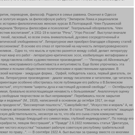
 критик, переводчик, философ. Родился в семье раввина. Окончил в Одессе
и и золотую медаль за философскую работу "Эмпиризм Локка и рационализм
ших историко-филологических женских курсах В.Полторацкой. Член Пушкинской
журнала "Вопросы философии и психологии". Театральный обозреватель. Член
стник воспитания", в 1911-19 в газетах "Речь", "Утро России". Выступал вначале
 тихий, ласковый, ко всем очень внимательный, духовно сосредоточенный и
итической злободневности". Литературное имя приобрел благодаря сборнику статей
ессионизма". В основе его отказ от претензий на научность литературоведческого
еливов... Одно то, что мысль и чувство разнятся между собой, делает литературу
твечал жанр его работ - литературно-критических эссе, изобилующих метафорами и
представляла собою художественное произведение". --- "Легенда об Айхенвальде",
итика, неисправимого субъективиста и интуитивиста. Еще более упрочилась эта
итериями и ясными общественно-политическими и нравственными идеалами. В
воей материи - зиждущая форма... Орфей, победитель хаоса, первый двигатель, он
ва. Литературное произведение - диалог между писателем и читателем, где читатель
й ориентации особенно обострилась после публикации его работы о В.Белинском
ьностью", отсутствием "широты духа и настоящей духовной свободы". --- Октябрьскую
иримая, буквально всепоглощающая ненависть к большевикам". Аналогичную оценку
над свободным творчеством он был непримирим". Перебиваясь после закрытия
и и ведомые" (М., 1918), написанной в основном до октября 1917, он еще
 праздности", "Бессмертная пошлость", "Самоубийство", "Искусство и мораль" А, не
уховную автономию личности спиритуализм. В статье "Писатель и читатель" защищал
скую действительность, несмотря на то, что оба его сына стали коммунистами.
 общества, твердо блюдущий его символ веры, глубокий индивидуалист", По поводу его
храбрости, певцом бесстрашия", в "Правде" 2.6.1922 появилась статья "Диктатура,
 имя чистого искусства" "называет рабочую советскую республику грабительской
жат по праву...". --- В сентябре 1922 А. был выслан за границу вместе со многими