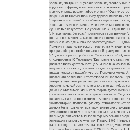
записки", "Встречи", "Русские записки", газете "Дн
о русских и французских классиках, о новинках фран
мысли, определившие пафос его книги "Одиночество и
искренности творчества и силу дарования поэта или 
"лиричным критиком", способным в одном чувстве, ду
"беседах" "Зеленой лампы" у Гиппиус и Мережковско
сущностью искусства". По убеждению А., единственно
"Литературных беседах" проявилось свойственное А.
поэта перед миром за каждое произносимое слово". О
новизна была для А. важнее "литературной". --- Одн
Причину спада поэтического творчества А. видел в кр
предельной простотой и обнаженной праедрвостью гов
"С одной стороны, требование "человечности" (Адамо
стихотворение Ю.Терапиано "Кто понял, что стихи не
разных этапах деятельности у А. много высказываний в
подлинная власть над словом всегда соединялась с б
правды слова с правдой чувства. Полемика между А.
внезапного волнения" читает очередной фельетон Хр
литературную эмиграцию на два полюса: старшие подд
энергия на чужой земле не иссякла и когда-нибудь са
до конца отделимое. Язык есть форма духовной жизни
который в советской литературе возникает от "вкуса 
нескольких лет в просоветских "Русских новостях" и к
"комментарии", позволявшую ему, отталкиваясь от люб
должна быть только литературой, иначе она становит
художественности.А. стремился совместить красоту и
по выходе они часто вызывали бурную реакцию в сред
эмиграции в мировую культуру. Париж, 1961; Начало п
наше солнце...": Стихи // Волга, 1990, № 12; Невозможн
Цветник // Благонамеренный, 1926, Na 2: Федотов Г.П.