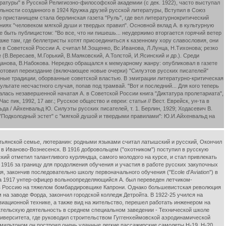
ратуры" в Русской Религиозно-философской академии (с дек. 1922), часто выступал
льности созданного в 1924 Кружка друзей русской литературы, Вступил в Союз
о пристанищем стала берлинская газета "Руль", где вел литературнокритический
аниях "человеком мягкой души и твердых правил". Основной вклад А. в культурную
не быть публицистом: "Во все, что ни пишешь... неудержимо вторгается горячий ветер
даже там, где беллетристы хотят присоединиться к казенному хору славословия, они
и в Советской России А. считал М.Зощенко, Вс.Иванова, Л.Лунца, Н.Тихонова; резко
В.Вересаев, М.Горький, В.Маяковский, А.Толстой, И.Ясинский и др.). Среди
данова, В.Набокова. Нередко обращался к мемуарному жанру: опубликовал в газете
подготовил переиздание (включающее новые очерки) "Силуэтов русских писателей"
ьтурные традиции, оборванные советской властью. В эмиграции литературно-критическая
тате несчастного случая, попав под трамвай. "Вот и последний... Для кого теперь
талась незавершенной начатая А. в Советской России книга "Диктатура пролетариата",
 пик, 1992, 17 авг.; Русское общество и евреи: статьи // Вест. Еврейск, ун-та в
да / Айхенвальд Ю. Силуэты русских писателей, т. 1. Берлин, 1929; Ходасевич В.
И. "Подколодный эстет" с "мягкой душой и твердыми правилами": Ю.И.Айхенвальд на
стьянской семье, лютеранин: родными языками считал латышский и русский, Окончил
 в Иваново-Вознесенск. В 1916 добровольцем ("охотником") поступил в русскую
й отметил талантливого курляндца, самого молодого на курсе, и стал привлекать
1916 за границу для продолжения обучения и участия в работе русских закупочных
, закончив последовательно школу первоначального обучения ("Ecole d'Aviation") в
 лета 1917 унтер-офицер вольноопределяющийся А. был переведен летчиком-
и в Россию на тяжелом бомбардировщике Капрони. Однако большевистская революция
на заводе Форда, закончил городской колледж Детройта. В 1922-25 учился на
иационной технике, а также вид на жительство, перешел работать инженером на
ательскую деятельность в среднем специальном заведении - Технической школе
ниверситета, где руководил строительством Гуггенхеймовской аэродинамической
амильтоном он построил очень удачные легкие пассажирские самолеты Н-19, Н-20,