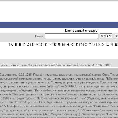
Электронный словарь
Поиск
[
А
|
Б
|
В
|
Г
|
Д
|
Е
|
Ж
|
З
|
И
|
Й
|
К
|
Л
|
М
|
Н
|
О
|
П
|
Р
|
С
|
Т
|
У
|
Ф
|
Х
|
Ц
|
Ч
|
Ш
вая треть xx века. Энциклопедический биографический словарь. М., 1997. 748 с.
отал конторщиком на станции Алмазная, затем в Харькове - бухгалтером Брянского акционерного общества. "Вел я себя с начальством настолько юмористически, что после семилетнего их и моего страдания был уволен", - вспоминал А. 31,10.1903 в харьковской газете "Южный край" появился первый рассказ А. "Как мне пришлось застраховать жизнь", но сам писатель считал своим литературным дебютом рассказ "Праведник" (Журн. для всех, 1904, № 4). В 1905 он сотрудничал в "Харьковских губернских ведомостях", с 1906 стал редактором (с № 4) сатирического журнала "Штык" (Харьков, вышло всего 9 номеров, большая часть которых заполнена произведениями А.). В 1907 начал выпускать новый журнал "Меч", закрытый на 3-м номере. --- 24.12.1907 А. уехал в Петербург, стал сотрудничать в юмористическом журнале "Стрекоза" (с № 23 за 1908 в качестве редактора), газете "Свободные мысли", "Журнале для всех". В начале 1908 издатель "Стрекозы" М.Корнфельд пригласил его в новый сатирический еженедельник "Сатирикон", бессменным редактором которого А. был с 9-го номера (выходил с 1908 по 1913: в 1913-18 как "Новый Сатирикон"). Здесь А., по словам А.Куприна, "сразу нашел себя: свое русло, свой тон, свою манеру". В "Сатириконе" из номера в номер печатались юмористические рассказы, фельетоны, театральные обозрения, сатирические миниатюры, подписанные не только его фамилией, но и псевдонимами (Аве, Медуза Горгона и др.). Он же вел раздел "Почтовый ящик", остроумно и находчиво отвечая на письма читателей. Из произведений, опубликованных в "Сатириконе", А. в 1910 составил три книги рассказов ("Веселые устрицы", "Рассказы (юмористические)", "Зайчики на стене"), которые принесли ему всероссийскую известность. В них много задора и беззаботного веселья, смеха, основанного на комизме ситуаций и положений.А. повествует о "быте", который полностью заслонил собой только что отгремевшее "событие" - 1-ю русскую революцию. Его герой - обыватель, интересы которого сосредоточены на ресторане,-спальне, детской. Высмеивая героя, который прячется от жизненных бурь в свою "устричную" раковину, А. часто пользуется фантастикой, доводя до абсурда юмор положений. Однако в основе самых нелепых и смешных ситуаций у него всегда лежит абсурдная в своей нелепости российская действительность. Смех А. часто превращался в гомерический хохот, напоминая юмор М.Твена и О.Генри с его ярко выраженной буффонадностью, стихийной веселостью. Это отмечали уже первые критики - А. Полонский и М.Кузмин.А.Измайлов, Напротив, увидел в рассказах А, не "американизм", а традиции А.Чехова с его интересом к маленькому человеку.К.Чуковский почувствовал в первых книгах А. "ненависть к среднему, стертому, серому человеку, к толпе, к обывателю" и сравнил писателя с Ф.Ницше. --- Творчество А. отразило стихийный протест демократических слоев русского общества против политики насильственного "успокоения" России. Свой задорный "краснощекий" юмор писатель предложил как лекарство от безверия, тоски и уныния в период реакции. Вышедшие в 1912 книги А. "Круги по воде" и "Рассказы для выздоравливающих" упрочили его славу как "короля" русского юмора.А. пытался отвлечь читателя от сложных жизненных проблем, вылечить Россию с помощью жизнерадостного веселого смеха. Идеал писателя любовь к жизни во всех ее будничных проявлениях, основанная на "простом здравом смысле". Книги А. - систематический каталог "добрых знакомых". Под его ироническим пером возникла страна, в которой обесценились все моральные принципы, прогнили устои и стала очевидной фальшь общественных и личных связей. В каждом из своих героев А. разоблачал какой-либо общечеловеческий порок: лень, жадность, глупость, ложь, подлость, моральную нечистоплотность. Ему симпатичны лишь те. кто "выламывается" из привычной обывательской среды: шутники, дети, пьяные, предприимчивые дельцы. --- В последние предреволюционные годы А. стал одним из самых популярных писателей. Одна за другой выходили книги его юмористических рассказов "Сорные травы" (СПб., 1914, под псевд. Фома Опискин), "Чудеса в решете" (Пг" 1915), "Синее с золотом" (Пг" 1917), повесть "Подходцев и двое других" (Пг., 1917), инсценировки рассказов и театральные миниатюры шли в петербургских и московских театрах. По свидетельству князя М.Путятина, "большим читателем и почитателем" А. был Николай II. --- Февральскую революцию А. восторженно приветствовал, октябрьский же переворот встретил резко отрицательно. Он высмеивал "хлопотливого большевика", сожалея о "раздетых людях", "раздеваемой государственности", о гибели старого быта. Революционный ураган казался ему чертовым колесом, на полированной поверхности которого не может удержаться никакая политическая партия, претендующая на господство в России. Власть большевиков он сравнивал с "дьявольской интернационалистской кухней, которая чадит на весь мир". В сатирическом памфлете "Моя симпатия 