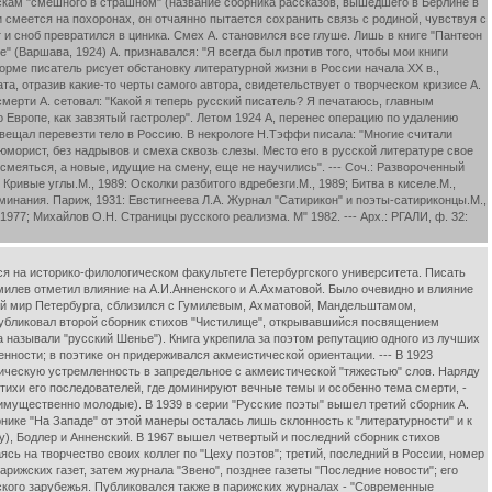
ился на историко-филологическом факультете Петербургского университета. Писать
умилев отметил влияние на А.И.Анненского и А.Ахматовой. Было очевидно и влияние
ный мир Петербурга, сблизился с Гумилевым, Ахматовой, Мандельштамом,
публиковал второй сборник стихов "Чистилище", открывавшийся посвящением
а называли "русский Шенье"). Книга укрепила за поэтом репутацию одного из лучших
нности; в поэтике он придерживался акмеистической ориентации. --- В 1923
лическую устремленность в запредельное с акмеистической "тяжестью" слов. Наряду
ихи его последователей, где доминируют вечные темы и особенно тема смерти, -
реимущественно молодые). В 1939 в серии "Русские поэты" вышел третий сборник А.
нике "На Западе" от этой манеры осталась лишь склонность к "литературности" и к
), Бодлер и Анненский. В 1967 вышел четвертый и последний сборник стихов
ясь на творчество своих коллег по "Цеху поэтов"; третий, последний в России, номер
рижских газет, затем журнала "Звено", позднее газеты "Последние новости"; его
сского зарубежья. Публиковался также в парижских журналах - "Современные