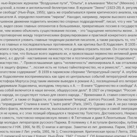
и", в нью-йоркских журналах "Воздушные пути", "Опыты", в альманахе "Мосты" (Мюнхен)
цузской, а позже и англоязычной беллетристики. В журнале "Звено" (1923-28) А. регу
 свобода" (Нью-Йорк, 1955); здесь же отрабатывался прием критического анализа, хар
писателя А. определял понятием "лиризм". Находил, например, лиризм высокого каче
шевном движении подметить множество спорных подразделений"; писал, что у нее "за 
го, видел своих главных оппонентов в большевиках, превративших поэзию в государс
е, чем можно объяснить существование поэзии, - это "ощущение неполноты жизни... И 
 противоречие между теоретическими формулировками и практикой конкретного анали
н стремился уловить главные тенденции развития писателя, а также раскрыть то, что 
им из главных и последовательных противников А. как критика был В.Ходасевич. В 193
изисе культуры, в разложении личности, что и должна отразить поэзия. Он считал лучш
орть о том, что больше всего задевало их, и провозглашал первенство интимной дне
вич), а с другой - настаивание на мастерстве и поэтической дисциплине (Ходасевич)"
 мастерство...". Провозглашаемая здесь "человечность" импонировала А. как отталкив
 защиту формы: "...поэзия есть не только тайнотворчество, но и ремесло"; "...мастер
огатством содержания". В 1939 в парижском сборнике "Литературный смотр" А. опубли
 и Ходасевичем воспринималась как одно из центральных событий литературной жизни
истофора Мортуса (под таким именем выведен в романе А.), посвященный его литерат
ерживали Ходасевича, молодежь тянулась к А. --- В книге "Одиночество и свобода" А.
ма собой включится в наше вечное, общерусское дело". В 1927 он утверждал: "Россия 
 народа, он существует только для своего народа..." Временами А. ставил советскую
к работе", а также от бодрости, от направления "вперед", взятого Россией. Эти настро
 "оправданию" Сталина в книге "L'autre patrie" (Paris, 1947). Однако сам А. не раз го
ого факта, явления или мысли, высказываться о роли литературы и самой эмиграции, о
ся не нужна, и с этих позиций обращался к творчеству Толстого, Достоевского, Некрас
 совесть, толстовско-некрасовскую линию с Ф.Тютчевым и даже К.Леонтьевым. Послед
е молодых литераторов русского Парижа. В полемику с А вступали философы, публицист
овести // НЖ. 1966, № 85; О книгах и авторах. Заметки из лит. дневника. Париж, 1967;
ость поэзии // Лит. учеба, 1991, № 1; Стихотворения. Критическая проза // Лепта, 1991, 
 О парижской поэзии // Ковчег. Нью-Йорк, 1942; Струве Г. Об Адамовиче-критике // Гра