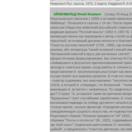
Некролог// Рус. мысль, 1972, 2 марта; Hagglund R. A Visi
АЙХЕНВАЛЬД Юлий Исаевич
(псевд. Ю.Альд, Б.К
Ришельевскую гимназию ( 1890) и историко-филологи
Лейбница". Печатался в газетах с 14 лет. После пер
комиссии Общества любителей российской словесност
редакции журнала "Русская мысль" (1902-3, 1907-8). 
преимущественно как переводчик и автор статей на 
серьезный, источающий дыхание мягкости и благожел
"Силуэты русских писателей" (СПб., 1906), где изло
анализа, ибо литература "своей основной стихией им
"беззаконной кометой в кругу расчисленных светил";
афористичными формулировками. Как отмечал Ф.Степу
сложившаяся в результате идеологизированной тракто
легенда в советское время, когда работы А. попали
представлении А. писательтворец выступает как жиз
осуществляет все мировое развитие. В этом его смыс
- соавтор художника; оно неисчерпаемо: "писателя н
(1913), в которой А. утверждал, что Белинский - "ч
революцию А. встретил с неприязнью. По свидетельс
дал Г.Струве: "А, оставался таким же критиком-имп
"буржуазных" газет случайными заработками, А. отка
высказывал надежды на победу духовного начала в ру
столько критик, сколько философ. Определяя матери
самодовлеющую сущность искусства, не подвластную з
Рецензируя сборник "Похвала праздности" (М" 1922),
сборника "Поэты и поэтессы" (М., 1922), содержавшег
где твой хлыст" (подписана криптонимом О; многими,
шайкой", и предлагалось "хлыстом диктатуры заставит