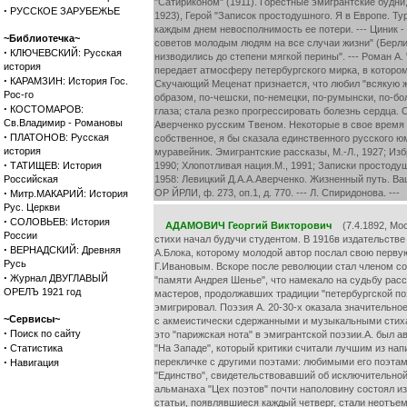
·
РУССКОЕ ЗАРУБЕЖЬЕ
~Библиотечка~
·
КЛЮЧЕВСКИЙ: Русская
история
·
КАРАМЗИН: История Гос.
Рос-го
·
КОСТОМАРОВ:
Св.Владимир - Романовы
·
ПЛАТОНОВ: Русская
история
·
ТАТИЩЕВ: История
Российская
·
Митр.МАКАРИЙ: История
Рус. Церкви
·
СОЛОВЬЕВ: История
АДАМОВИЧ Георгий Викторович
(7.4.1892, Моск
России
стихи начал будучи студентом. В 1916в издательстве
·
ВЕРНАДСКИЙ: Древняя
А.Блока, которому молодой автор послал свою перву
Русь
Г.Ивановым. Вскоре после революции стал членом со
·
Журнал ДВУГЛАВЫЙ
"памяти Андрея Шенье", что намекало на судьбу расс
ОРЕЛЪ 1921 год
мастеров, продолжавших традиции "петербургской поэ
эмигрировал. Поэзия А. 20-30-х оказала значительн
~Сервисы~
с акмеистически сдержанными и музыкальными стихам
·
Поиск по сайту
это "парижская нота" в эмигрантской поэзии.А. был 
·
Статистика
"На Западе", который критики считали лучшим из нап
·
перекличке с другими поэтами: любимыми его поэтам
Навигация
"Единство", свидетельствовавший об исключительной с
альманаха "Цех поэтов" почти наполовину состоял из 
статьи, появлявшиеся каждый четверг, стали неотъем