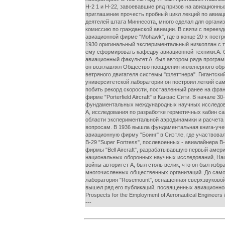
Н-2 1 и Н-22, завоевавшие ряд призов на авиационны
приглашение прочесть пробный цикл лекций по авиац
деятелей штата Миннесота, много сделал для органи
комиссию по гражданской авиации. В связи с переездо
авиационной фирме "Mohawk", где в конце 20-х пост
1930 оригинальный экспериментальный низкоплан с т
ему сформировать кафедру авиационной техники.А. 
авиационный факультет.А. был автором ряда програм
он возглавлял Общество поощрения инженерного обра
ветряного двигателя системы "флеттнера". Гигантск
университетской лаборатории он построил легкий сам
побить рекорд скорости, поставленный ранее на фра
фирме "Porterfield Aircraft" в Канзас Сити. В нач
фундаментальных международных научных исследован
А, исследования по разработке герметичных кабин с
области экспериментальной аэродинамики и расчета 
вопросам. В 1936 вышла фундаментальная книга-учеб
авиационную фирму "Боинг" в Сиэтле, где участвова
В-29 "Super Fortress", послевоенных - авиалайнера В-
фирмы "Bell Aircraft", разрабатывавшую первый амер
национальных оборонных научных исследований, Нац
войны авторитет А, был столь велик, что он был из
многочисленных общественных организаций. До самог
лаборатория "Rosemount", оснащенная сверхзвуковой 
вышел ряд его публикаций, посвященных авиационной те
Prospects for the Employment of Aeronautical Engineers //
---