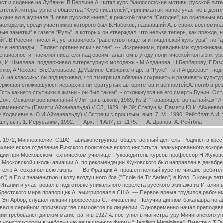
т и сидение на Лубянке. В Берлине А. читал курс "Философские мотивы русской лите
дателей литературного общества "Клуб писателей", принимал активное участие в деяте
удничал в журнале "Новая русская книга", в рижской газете "Сегодня", но основным ег
 молодежи, среди участников которого был В.Набоков, назвавший А. в своих воспомин
е заметки" в газете "Руль", в которых он утверждал, что нельзя теперь, как прежде, 
й". В России, писал А., установилось "равенство нищеты и нищенской культуры", но "
омче неправды... Талант органически честен". --- Искренними, правдивыми художникам
нциозности, насилия писателя над своим талантом в угоду политической конъюнктуре (
а, И.Шмелева, поддерживал литературную молодежь - М.Алданова, Н.Берберову, Г.Газ
оленко, А.Чехове, Вл.Соловьеве, Д.Мамине-Сибиряке и др.: в "Руле" - о Л.Андрееве~, 
ация А, на классику: он подчеркивал, что эмиграция обязана сохранять и развивать кул
рживая сложившуюся иерархию литературных авторитетов и ценностей.А. погиб в резуль
сть какието спутники в жизни - он был таким", - откликнулся на его смерть Бунин. Ос
ч.: Осколки воспоминаний // Лит-ра в школе, 1989, № 2; "Товарищество на пайках" // Час
 пламенность (Памяти Айхенвальда) // СЗ, 1929, № 39; Степун Ф. Памяти Ю.И.Айхенваль
.Ф.Ходасевича Ю.И.Айхенвальду) // Встречи с прошлым, вып. 7. М., 1990; Рейтблат А.
я, вып. 1. Иерусалим, 1992. --- Арх.: РГАЛИ, ф. 1175. --- А. Дранов, А. Рейтблат ---
1.1972, Миннеаполис, США) - авиаконструктор, общественный деятель. Родился в кре
ханическое отделение Рижского политехнического института, эвакуированного вскоре
ции при Московском техническом училище. Руководитель курсов профессор Н.Жуковски
и Московской школы авиации А. по рекомендации Жуковского был направлен в декабре 
елю А. сохранял всю жизнь. --- Во Франции А. прошел полный курс летчикаистребителя
en") в По и знаменитую школу воздушного боя ("Ecole de Tir Aerien") в Козо. В конце
Италии и участвовал в подготовке уникального перелета русского экипажа из Итали
естского мира прапорщик А. эмигрировал в США. --- Первое время трудился рабочим 
 Эн Арбор, слушал лекции профессора С.Тимошенко. Получив диплом бакалавра по ав
овал в серийном производстве самолетов по лицензии. Одновременно начал преподав
ии требовался диплом магистра, и в 1927 А. поступил в магистратуру Мичиганского у
м конструктором в небольшую авиационную фирму "Hamilton Metalplane". Вместе с Т.Г