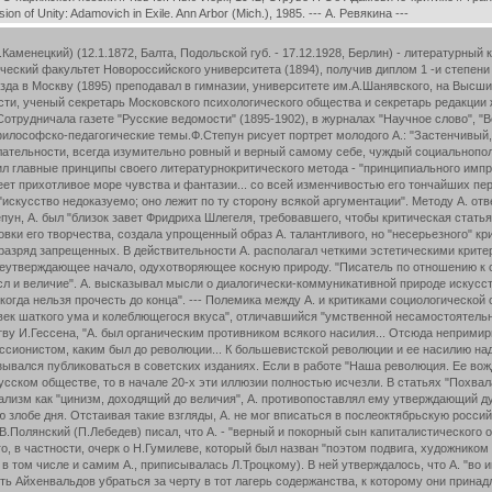
on of Unity: Adamovich in Exile. Ann Arbor (Mich.), 1985. --- А. Ревякина ---
аменецкий) (12.1.1872, Балта, Подольской губ. - 17.12.1928, Берлин) - литературный
ческий факультет Новороссийского университета (1894), получив диплом 1 -и степен
еезда в Москву (1895) преподавал в гимназии, университете им.А.Шанявского, на Выс
и, ученый секретарь Московского психологического общества и секретарь редакции 
Сотрудничала газете "Русские ведомости" (1895-1902), в журналах "Научное слово", "Ве
философско-педагогические темы.Ф.Степун рисует портрет молодого А.: "Застенчивый,
ательности, всегда изумительно ровный и верный самому себе, чуждый социальнопол
жил главные принципы своего литературнокритического метода - "принципиального импр
еет прихотливое море чувства и фантазии... со всей изменчивостью его тончайших пер
 "искусство недоказуемо; оно лежит по ту сторону всякой аргументации". Методу А. о
н, А. был "близок завет Фридриха Шлегеля, требовавшего, чтобы критическая статья 
вки его творчества, создала упрощенный образ А. талантливого, но "несерьезного" кр
 в разряд запрещенных. В действительности А. располагал четкими эстетическими кр
неутверждающее начало, одухотворяющее косную природу. "Писатель по отношению к с
л и величие". А. высказывал мысли о диалогически-коммуникативной природе искусст
икогда нельзя прочесть до конца". --- Полемика между А. и критиками социологическо
еловек шаткого ума и колеблющегося вкуса", отличавшийся "умственной несамостоятел
тву И.Гессена, "А. был органическим противником всякого насилия... Отсюда неприм
рессионистом, каким был до революции... К большевистской революции и ее насилию 
зывался публиковаться в советских изданиях. Если в работе "Наша революция. Ее вожд
сском обществе, то в начале 20-х эти иллюзии полностью исчезли. В статьях "Похвала
ализм как "цинизм, доходящий до величия", А. противопоставлял ему утверждающий д
лобе дня. Отстаивая такие взгляды, А. не мог вписаться в послеоктябрьскую россий
 В.Полянский (П.Лебедев) писал, что А. - "верный и покорный сын капиталистического
о, в частности, очерк о Н.Гумилеве, который был назван "поэтом подвига, художником 
 в том числе и самим А., приписывалась Л.Троцкому). В ней утверждалось, что А. "во
ь Айхенвальдов убраться за черту в тот лагерь содержанства, к которому они принадле