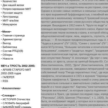
·
Казачество
·
Дни нашей жизни
·
Репрессирование МИТ
·
Русская защита
·
Литстраница
·
МИТ-альбом
·
Мемуарное
~Меню~
·
Главная страница
·
Администратор
·
Выход
·
Библиотека
·
Состав РПЦЗ(В)
·
Обзоры
·
Новости
МЕЧ и ТРОСТЬ 2002-2005:
·
АРХИВ СТАРОГО МИТ
2002-2005 годов
·
ГАЛЕРЕЯ
·
RSS
~Апологетика~
~Словари~
·
ИСТОРИЯ Отечества
·
СЛОВАРЬ биографий
·
БИБЛЕЙСКИЙ словарь