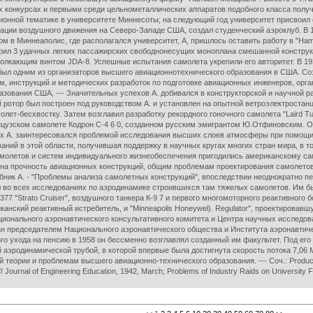
х конкурсах и первыми среди цельнометаллических аппаратов подобного класса получи
ионной тематике в университете Миннесоты; на следующий год университет присвоил
зации воздушного движения на Северо-Западе США, создал студенческий аэроклуб. В 
м в Миннеаполис, где располагался университет, А, пришлось оставить работу в "Hami
роил 3 удачных легких пассажирских свободнонесущих моноплана смешанной конструк
олкающим винтом JDA-8. Успешные испытания самолета укрепили его авторитет. В 19
был одним из организаторов высшего авиационнотехнического образования в США. Со
м, инструкций и методических разработок по подготовке авиационных инженеров, орг
зования США, --- Значительных успехов А. добивался в конструкторской и научной ра
ий ротор был построен под руководством А. и установлен на опытной ветроэлектроста
олет-бесхвостку. Затем возглавил разработку рекордного гоночного самолета "Laird T
нцузском самолете Кодрон С-4 6 0, созданном русским эмигрантом Ю.Отфиновским. О
але 30-х А. заинтересовался проблемой исследования высших слоев атмосферы при по
ий в этой области, получившая поддержку в научных кругах многих стран мира, в т
амолетов и систем индивидуального жизнеобеспечения пригодились американскому са
на прочность авиационных конструкций, общим проблемам проектирования самолетов.
ник А. - "Проблемы анализа самолетных конструкций", впоследствии неоднократно п
л во всех исследованиях по аэродинамике строившихся там тяжелых самолетов. Им б
377 "Strato Cruiser", воздушного танкера К-9 7 и первого многомоторного реактивного 
иканский реактивный истребитель, и "Minneapolis Honeywel). Regulator", проектирова
ионального аэронавтического консультативного комитета и Центра научных исследов
бран председателем Национального аэронавтического общества и Института аэронавти
о ухода на пенсию в 1958 он бессменно возглавлял созданный им факультет. Под ег
аэродинамической трубой, в которой впервые была достигнута скорость потока 7,06 М
ории и проблемам высшего авиационно-технического образования. --- Соч.: Production o
 Journal of Engineering Education, 1942, March; Problems of Industry Raids on University Fac