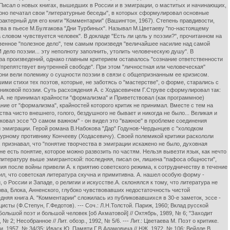
. Писал о новых книгах, вышедших в России и в эмиграции, о маститых и начинающих,
лярно печатал свои "литературные беседы", в которых сформулировал основные
актерный для его книги "Комментарии" (Вашингтон, 1967). Степень правдивости,
ства в пьесе М.Булгакова "Дни Турбиных". Называл М.Цветаеву "по-настоящему
словом чувствуется человек". В докладе "Есть ли цель у поэзии?", прочитанном на
твенное "полезное дело", тем самым произведя "величайшее насилие над самой
дело поэзии... эту неполноту заполнить, утолить человеческую душу". В
за произведений, однако главным критерием оставалось "сознание ответственности
"препятствует внутренней свободе". При этом "личностная или человеческая"
5 они вели полемику о сущности поэзии в связи с общепризнанным ее кризисом.
ими стихи тех поэтов, которые, не заботясь о "мастерстве", о форме, старались с
вниковой поэзии. Суть расхождения А. с Ходасевичем Г.Струве сформулировал так:
. А. не принимал крайности "формализма" и Приветствовал (как программное)
ание от "формализма", крайностей которого критик не принимал. Вместе с тем на
ства чисто внешнего, голого, бездушного не бывает и никогда не было... Великая и
ковал эссе "О самом важном" - он видел это "важное" в проблеме соединения
 эмиграции. Герой романа В.Набокова "Дар" Годунов-Чердынцев с "холодком
урному противнику Кончееву (Ходасевичу). Своей полемикой критики раскололи
 признавал, что "понятие творчества в эмиграции искажено не было, духовная
не есть понятие, которое можно развозить по частям. Нельзя вывезти язык, как нечто
 литературу выше эмигрантской: последняя, писал он, лишена "пафоса общности",
ения после войны привели А. к приятию советского режима, к сотрудничеству в течение
ворил, что советская литература скучна и примитивна. А. нашел особую форму -
 России и Западе, о религии и искусстве.А. склонялся к тому, что литература не
ова, Блока, Анненского, глубоко чувствовавших недостаточность чистой
няя книга А. "Комментарии" сложилась из публиковавшихся в 30-е заметок, эссе -
ы (Ф.Степун, Г.Федотов). --- Соч.: Л.Н.Толстой. Париж, 1960; Вклад русской
 Большой поэт и большой человек [об Ахматовой] // Октябрь, 1989, № 6; "Заходит
№ 2; Несобранное // Лит. обозр., 1992, № 5/6. --- Лит.: Цветаева М. Поэт о критике.
ни, 1957, № 34/35; Иваск Ю. Памяти Г.В.Адамовича // НЖ, 1972, № 106; Вейдле В.