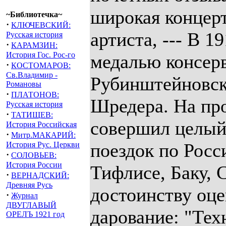
широкая концерт
~Библиотечка~
·
КЛЮЧЕВСКИЙ:
артиста, --- В 1
Русская история
·
КАРАМЗИН:
История Гос. Рос-го
медалью консер
·
КОСТОМАРОВ:
Св.Владимир -
Рубинштейновск
Романовы
·
ПЛАТОНОВ:
Шредера. На про
Русская история
·
ТАТИЩЕВ:
совершил целый
История Российская
·
Митр.МАКАРИЙ:
поездок по Росс
История Рус. Церкви
·
СОЛОВЬЕВ:
История России
Тифлисе, Баку, 
·
ВЕРНАДСКИЙ:
Древняя Русь
достоинству оце
·
Журнал
ДВУГЛАВЫЙ
дарование: "Тех
ОРЕЛЪ 1921 год