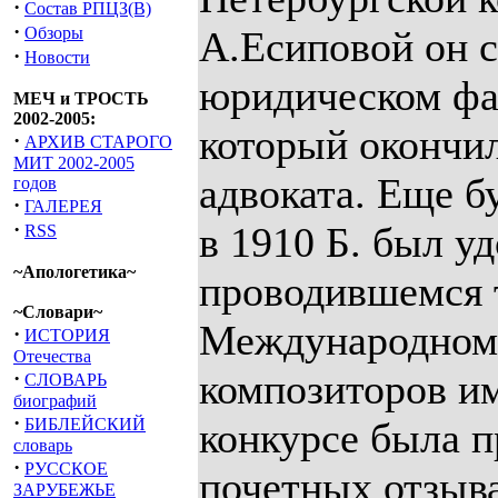
·
Состав РПЦЗ(В)
·
Обзоры
А.Есиповой он с
·
Новости
юридическом фак
МЕЧ и ТРОСТЬ
2002-2005:
который окончил
·
АРХИВ СТАРОГО
МИТ 2002-2005
адвоката. Еще б
годов
·
ГАЛЕРЕЯ
·
в 1910 Б. был у
RSS
~Апологетика~
проводившемся т
~Словари~
Международном 
·
ИСТОРИЯ
Отечества
композиторов им
·
СЛОВАРЬ
биографий
·
БИБЛЕЙСКИЙ
конкурсе была п
словарь
·
РУССКОЕ
почетных отзыва
ЗАРУБЕЖЬЕ