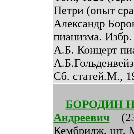
Петри (опыт сра
Александр Боров
пианизма. Избр.
А.Б. Концерт пи
А.Б.Гольденвейз
Сб. статей.М., 19
БОРОДИН Н
Андреевич
(23.
Кембридж, шт. М