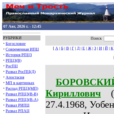
07 Авг, 2026 г. - 12:45
РУБРИКИ
Поиск
·
Богословие
[
А
|
Б
|
В
|
Г
|
Д
|
Е
|
Ж
|
З
|
И
|
Й
|
К
·
Современная ИПЦ
·
История РПЦЗ
·
РПЦЗ(В)
·
РосПЦ
·
Развал РосПЦ(Д)
·
Апостасия
БОРОВСКИЙ
·
МП в картинках
·
Распад РПЦЗ(МП)
Кириллович
(6
·
Развал РПЦЗ(В-В)
·
Развал РПЦЗ(В-А)
27.4.1968, Уобе
·
Развал РИПЦ
·
Развал РПАЦ