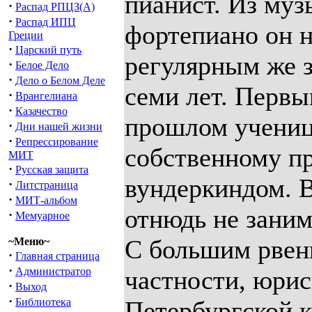
пианист. Из муз
·
Распад РПЦЗ(А)
·
Распад ИПЦ
фортепиано он н
Греции
·
Царский путь
регулярным же з
·
Белое Дело
·
Дело о Белом Деле
семи лет. Первы
·
Врангелиана
·
Казачество
прошлом учениц
·
Дни нашей жизни
·
Репрессирование
собственному п
МИТ
·
Русская защита
вундеркиндом. В
·
Литстраница
·
МИТ-альбом
отнюдь не заним
·
Мемуарное
С большим рвени
~Меню~
·
Главная страница
·
Администратор
частности, юри
·
Выход
·
Библиотека
Петербургской к