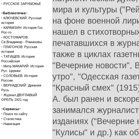
·
РУССКОЕ ЗАРУБЕЖЬЕ
~Библиотечка~
·
КЛЮЧЕВСКИЙ: Русская
история
·
КАРАМЗИН: История Гос.
Рос-го
·
КОСТОМАРОВ:
Св.Владимир - Романовы
·
ПЛАТОНОВ: Русская
история
·
ТАТИЩЕВ: История
Российская
·
Митр.МАКАРИЙ: История
Рус. Церкви
·
СОЛОВЬЕВ: История
России
·
ВЕРНАДСКИЙ: Древняя
Русь
·
Журнал ДВУГЛАВЫЙ
ОРЕЛЪ 1921 год
~Сервисы~
·
Поиск по сайту
·
Статистика
·
Навигация