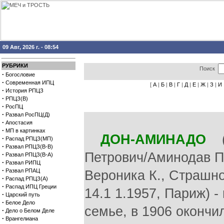
09 Авг, 2026 г. - 08:54
РУБРИКИ
Поиск
·
Богословие
·
Современная ИПЦ
[
А
|
Б
|
В
|
Г
|
Д
|
Е
|
Ж
|
З
|
И
·
История РПЦЗ
·
РПЦЗ(В)
·
РосПЦ
·
Развал РосПЦ(Д)
·
Апостасия
·
МП в картинках
ДОН-АМИНАДО
(наст. фам., имя Шполянский Аминад Петрович/Аминодав Пейсахович; псевд. Гидальго, Ама, Вероника К., Страшноватенко и др.) (25.4.1888, Елизаветград 14.1 1.1957, Париж) - поэт, прозаик. Родился в мещанской семье, в 1906 окончил елизаветградскую классическую гимназию, учился на юридическом факультете Новороссийского университета в Одессе, в 1910 окончил (экстерном) юридический факультет Киевского университета, Тогда же начал литературную деятельность в качестве корреспондента елизаветградской газеты "Голос Юга". --- В 1910-12 служил помощником присяжного поверенного в Москве, вращался в московских литературных кругах, где познакомился с И.Бунаным, В.Ходасевичем, В.Брюсовым; с 1914 - член Общества дея
·
Распад РПЦЗ(МП)
·
Развал РПЦЗ(В-В)
·
Развал РПЦЗ(В-А)
·
Развал РИПЦ
·
Развал РПАЦ
·
Распад РПЦЗ(А)
·
Распад ИПЦ Греции
·
Царский путь
·
Белое Дело
·
Дело о Белом Деле
·
Врангелиана