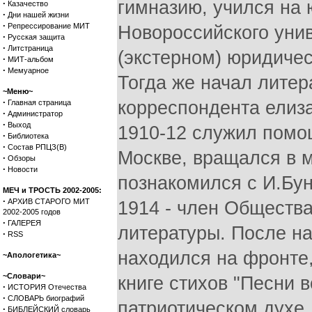
·
Казачество
·
Дни нашей жизни
·
Репрессирование МИТ
·
Русская защита
·
Литстраница
·
МИТ-альбом
·
Мемуарное
~Меню~
·
Главная страница
·
Администратор
·
Выход
·
Библиотека
·
Состав РПЦЗ(В)
·
Обзоры
·
Новости
МЕЧ и ТРОСТЬ 2002-2005:
·
АРХИВ СТАРОГО МИТ
2002-2005 годов
·
ГАЛЕРЕЯ
·
RSS
~Апологетика~
~Словари~
·
ИСТОРИЯ Отечества
·
СЛОВАРЬ биографий
·
БИБЛЕЙСКИЙ словарь