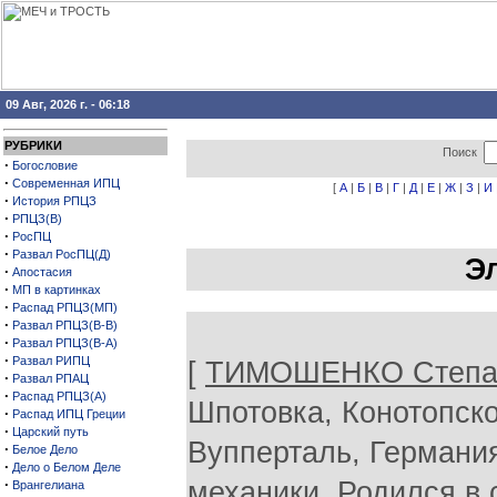
09 Авг, 2026 г. - 06:18
РУБРИКИ
Поиск
·
Богословие
·
Современная ИПЦ
[
А
|
Б
|
В
|
Г
|
Д
|
Е
|
Ж
|
З
|
И
·
История РПЦЗ
·
РПЦЗ(В)
·
РосПЦ
·
Развал РосПЦ(Д)
Э
·
Апостасия
·
МП в картинках
·
Распад РПЦЗ(МП)
·
Развал РПЦЗ(В-В)
·
Развал РПЦЗ(В-А)
·
Развал РИПЦ
[
ТИМОШЕНКО Степан
·
Развал РПАЦ
·
Распад РПЦЗ(А)
Шпотовка, Конотопског
·
Распад ИПЦ Греции
·
Царский путь
Вупперталь, Германия
·
Белое Дело
·
Дело о Белом Деле
·
механики. Родился в 
Врангелиана