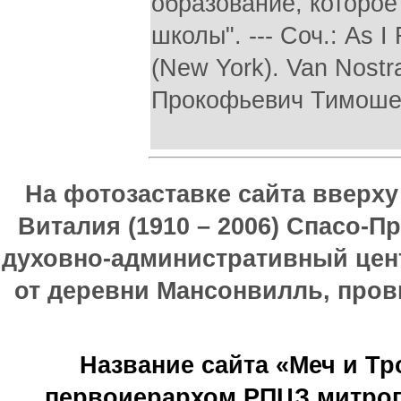
образование, которо
школы". --- Соч.: As 
(New York). Van Nostr
Прокофьевич Тимошенко
На фотозаставке сайта вверх
Виталия (1910 – 2006) Спасо-П
духовно-административный цен
от деревни Мансонвилль, прови
Название сайта «Меч и Т
первоиерархом РПЦЗ митроп