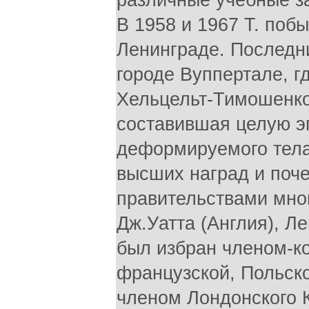
различные учебные з
В 1958 и 1967 Т. поб
Ленинграде. Последни
городе Вуппертале, г
Хельцельт-Тимошенко.
составившая целую эп
деформируемого тела
высших наград и поч
правительствами мног
Дж.Уатта (Англия), Ле
был избран членом-к
французской, Польско
членом Лондонского 