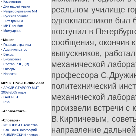
·
Казачество
·
Дни нашей жизни
реальном училище гор
·
Репрессирование МИТ
·
Русская защита
одноклассников был 
·
Литстраница
·
МИТ-альбом
поступил в Петербург
·
Мемуарное
~Меню~
сообщения, окончив к
·
Главная страница
·
Администратор
выпускников, работал
·
Выход
·
Библиотека
механической лабора
·
Состав РПЦЗ(В)
·
Обзоры
профессора С.Дружин
·
Новости
МЕЧ и ТРОСТЬ 2002-2005:
политехнический инст
·
АРХИВ СТАРОГО МИТ
2002-2005 годов
механической лаборат
·
ГАЛЕРЕЯ
·
RSS
произвели встречи с
~Апологетика~
В.Кирпичевым, совет
~Словари~
·
ИСТОРИЯ Отечества
направление дальней
·
СЛОВАРЬ биографий
·
БИБЛЕЙСКИЙ словарь