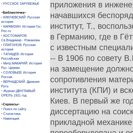
приложения в инженер
·
РУССКОЕ ЗАРУБЕЖЬЕ
~Библиотечка~
начавшихся беспоряд
·
КЛЮЧЕВСКИЙ: Русская
история
институт, Т., воспол
·
КАРАМЗИН: История Гос.
Рос-го
в Германию, где в Гё
·
КОСТОМАРОВ:
Св.Владимир - Романовы
·
ПЛАТОНОВ: Русская
с известным специали
история
·
ТАТИЩЕВ: История
-- В 1906 по совету В
Российская
·
Митр.МАКАРИЙ: История
на замещение должно
Рус. Церкви
·
СОЛОВЬЕВ: История
России
сопротивления матер
·
ВЕРНАДСКИЙ: Древняя
Русь
института (КПИ) и вс
·
Журнал ДВУГЛАВЫЙ
ОРЕЛЪ 1921 год
Киев. В первый же го
~Сервисы~
·
Поиск по сайту
диссертацию на соис
·
Статистика
·
Навигация
прикладной механике 