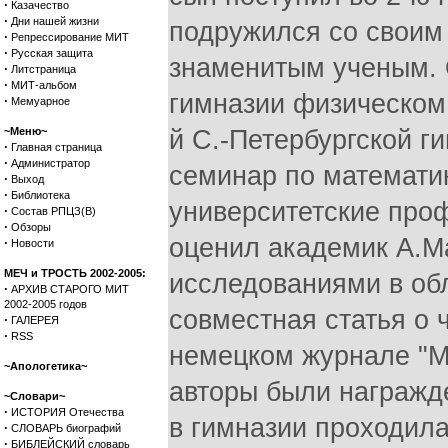
·
Казачество
·
Дни нашей жизни
подружился со своим
·
Репрессирование МИТ
·
Русская защита
знаменитым ученым. 
·
Литстраница
·
МИТ-альбом
гимназии физическом
·
Мемуарное
~Меню~
й С.-Петербургской г
·
Главная страница
·
Администратор
семинар по математик
·
Выход
·
Библиотека
университетские про
·
Состав РПЦЗ(В)
·
Обзоры
оценил академик А.М
·
Новости
МЕЧ и ТРОСТЬ 2002-2005:
исследованиями в обл
·
АРХИВ СТАРОГО МИТ
2002-2005 годов
совместная статья о 
·
ГАЛЕРЕЯ
·
RSS
немецком журнале "Ma
~Апологетика~
авторы были награжд
~Словари~
·
ИСТОРИЯ Отечества
в гимназии проходила
·
СЛОВАРЬ биографий
·
БИБЛЕЙСКИЙ словарь