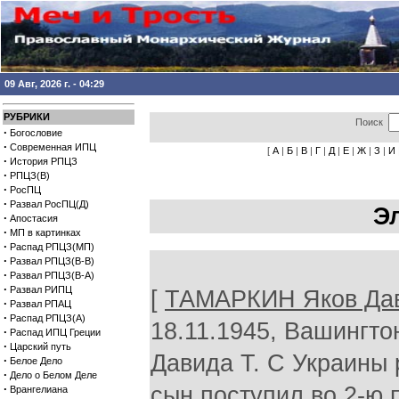
09 Авг, 2026 г. - 04:29
РУБРИКИ
Поиск
·
Богословие
·
Современная ИПЦ
[
А
|
Б
|
В
|
Г
|
Д
|
Е
|
Ж
|
З
|
И
·
История РПЦЗ
·
РПЦЗ(В)
·
РосПЦ
·
Развал РосПЦ(Д)
Э
·
Апостасия
·
МП в картинках
·
Распад РПЦЗ(МП)
·
Развал РПЦЗ(В-В)
·
Развал РПЦЗ(В-А)
·
Развал РИПЦ
[
ТАМАРКИН Яков Да
·
Развал РПАЦ
·
Распад РПЦЗ(А)
18.11.1945, Вашингто
·
Распад ИПЦ Греции
·
Царский путь
Давида Т. С Украины 
·
Белое Дело
·
Дело о Белом Деле
·
сын поступил во 2-ю 
Врангелиана