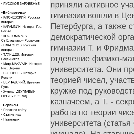
приняли активное уча
·
РУССКОЕ ЗАРУБЕЖЬЕ
~Библиотечка~
гимназии вошли в Це
·
КЛЮЧЕВСКИЙ: Русская
история
Петербурга, а также 
·
КАРАМЗИН: История Гос.
Рос-го
демократической орга
·
КОСТОМАРОВ:
Св.Владимир - Романовы
·
ПЛАТОНОВ: Русская
гимназии Т. и Фридма
история
·
ТАТИЩЕВ: История
отделение физико-мат
Российская
·
Митр.МАКАРИЙ: История
университета. Они п
Рус. Церкви
·
СОЛОВЬЕВ: История
России
теорией чисел, участ
·
ВЕРНАДСКИЙ: Древняя
Русь
кружке под руководс
·
Журнал ДВУГЛАВЫЙ
ОРЕЛЪ 1921 год
казначеем, а Т. - се
~Сервисы~
·
Поиск по сайту
работа по теории чи
·
Статистика
·
Навигация
университета (статья