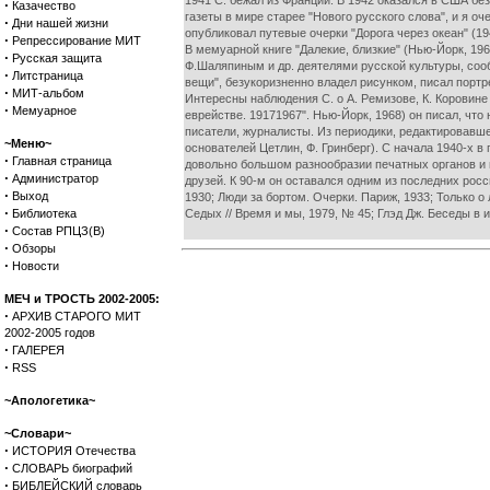
1941 С. бежал из Франции. В 1942 оказался в США без
·
Казачество
газеты в мире старее "Нового русского слова", и я о
·
Дни нашей жизни
опубликовал путевые очерки "Дорога через океан" (1
·
Репрессирование МИТ
В мемуарной книге "Далекие, близкие" (Нью-Йорк, 
·
Русская защита
Ф.Шаляпиным и др. деятелями русской культуры, соо
·
Литстраница
вещи", безукоризненно владел рисунком, писал портр
·
МИТ-альбом
Интересны наблюдения С. о А. Ремизове, К. Коровине 
·
Мемуарное
еврействе. 19171967". Нью-Йорк, 1968) он писал, чт
писатели, журналисты. Из периодики, редактировавше
~Меню~
основателей Цетлин, Ф. Гринберг). С начала 1940-х в
·
Главная страница
довольно большом разнообразии печатных органов и и
·
Администратор
друзей. К 90-м он оставался одним из последних росс
·
Выход
1930; Люди за бортом. Очерки. Париж, 1933; Только о 
·
Библиотека
Седых // Время и мы, 1979, № 45; Глэд Дж. Беседы в из
·
Состав РПЦЗ(В)
·
Обзоры
·
Новости
МЕЧ и ТРОСТЬ 2002-2005:
·
АРХИВ СТАРОГО МИТ
2002-2005 годов
·
ГАЛЕРЕЯ
·
RSS
~Апологетика~
~Словари~
·
ИСТОРИЯ Отечества
·
СЛОВАРЬ биографий
·
БИБЛЕЙСКИЙ словарь