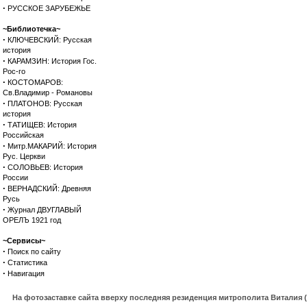
·
РУССКОЕ ЗАРУБЕЖЬЕ
~Библиотечка~
·
КЛЮЧЕВСКИЙ: Русская
история
·
КАРАМЗИН: История Гос.
Рос-го
·
КОСТОМАРОВ:
Св.Владимир - Романовы
·
ПЛАТОНОВ: Русская
история
·
ТАТИЩЕВ: История
Российская
·
Митр.МАКАРИЙ: История
Рус. Церкви
·
СОЛОВЬЕВ: История
России
·
ВЕРНАДСКИЙ: Древняя
Русь
·
Журнал ДВУГЛАВЫЙ
ОРЕЛЪ 1921 год
~Сервисы~
·
Поиск по сайту
·
Статистика
·
Навигация
На фотозаставке сайта вверху последняя резиденция митрополита Виталия 