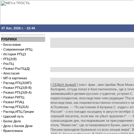
07 Авг, 2026 г. - 22:44
РУБРИКИ
·
Богословие
·
Современная ИПЦ
·
История РПЦЗ
·
РПЦЗ(В)
·
РосПЦ
·
Развал РосПЦ(Д)
·
Апостасия
·
МП в картинках
·
Распад РПЦЗ(МП)
[
СЕДЫХ Андрей
] (наст. фам., имя Цвибак Яков Моис
·
Развал РПЦЗ(В-В)
Болгарию, оттуда попал в Константинополь, где в те
·
Развал РПЦЗ(В-А)
занимавшийся делами русских студентов, устроил С. 
·
Развал РИПЦ
корреспондентом; впоследствии член редакции "После
·
Развал РПАЦ
впоследствии, как покровительственно относился к не
·
Распад РПЦЗ(А)
А.Полякова. --- По настоянию А.Куприна С. издал с е
·
Распад ИПЦ Греции
Россия" - о его поездке на родину в августе-октябре
·
хороший писатель, если вас не убьет журналист". --
Царский путь
·
сумасшедшие дни, последовавшие за присуждением пр
Белое Дело
отель "Мажестик", где останавливался Бунин, рано ут
·
Дело о Белом Деле
Письма приходили буквально со всех концов мира". В 
·
Врангелиана