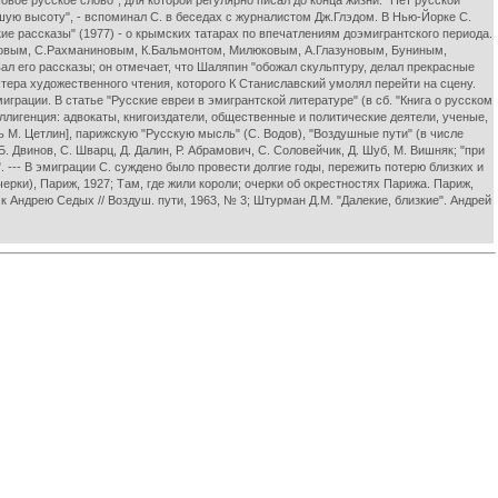
овое русское слово", для которой регулярно писал до конца жизни. "Нет русской
льшую высоту", - вспоминал С. в беседах с журналистом Дж.Глэдом. В Нью-Йорке С.
ие рассказы" (1977) - о крымских татарах по впечатлениям доэмигрантского периода.
ановым, С.Рахманиновым, К.Бальмонтом, Милюковым, А.Глазуновым, Буниным,
л его рассказы; он отмечает, что Шаляпин "обожал скульптуру, делал прекрасные
тера художественного чтения, которого К Станиславский умолял перейти на сцену.
играции. В статье "Русские евреи в эмигрантской литературе" (в сб. "Книга о русском
ллигенция: адвокаты, книгоиздатели, общественные и политические деятели, ученые,
 М. Цетлин], парижскую "Русскую мысль" (С. Водов), "Воздушные пути" (в числе
 Двинов, С. Шварц, Д. Далин, Р. Абрамович, С. Соловейчик, Д. Шуб, М. Вишняк; "при
--- В эмиграции С. суждено было провести долгие годы, пережить потерю близких и
ерки), Париж, 1927; Там, где жили короли; очерки об окрестностях Парижа. Париж,
 к Андрею Седых // Воздуш. пути, 1963, № 3; Штурман Д.М. "Далекие, близкие". Андрей