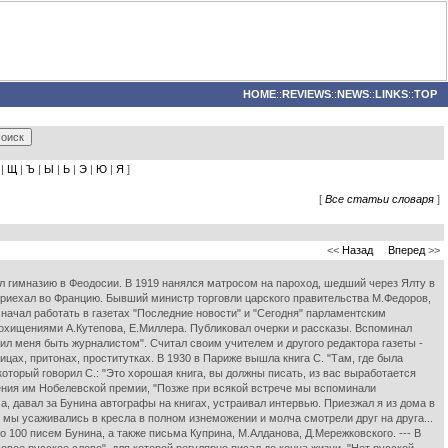
HOME
::
REVIEWS
::
NEWS
::
LINKS
::
TOP
|
Щ
|
Ъ
|
Ы
|
Ь
|
Э
|
Ю
|
Я
]
[
Все статьи словаря
]
<<
Назад
Вперед
>>
чил гимназию в Феодосии. В 1919 нанялся матросом на пароход, шедший через Ялту в
 приехал во Францию. Бывший министр торговли царского правительства М.Федоров,
 начал работать в газетах "Последние новости" и "Сегодня" парламентским
 похищениями А.Кутепова, Е.Миллера. Публиковал очерки и рассказы. Вспоминал
чил меня быть журналистом". Считал своим учителем и другого редактора газеты -
ицах, притонах, проститутках. В 1930 в Париже вышла книга С. "Там, где была
 который говорил С.: "Это хорошая книга, вы должны писать, из вас выработается
учения им Нобелевской премии, "Позже при всякой встрече мы вспоминали
 давал за Бунина автографы на книгах, устраивал интервью. Приезжал я из дома в
, мы усаживались в кресла в полном изнеможении и молча смотрели друг на друга...
о 100 писем Бунина, а также письма Куприна, М.Алданова, Д.Мережковского. --- В