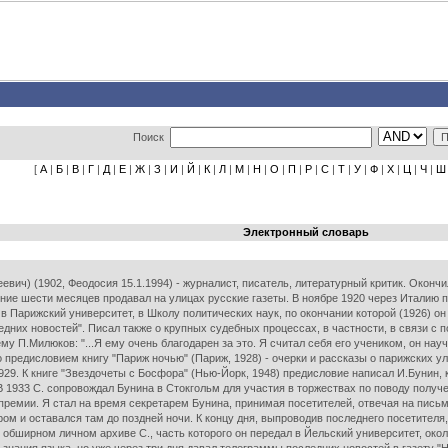
Поиск
[
А
|
Б
|
В
|
Г
|
Д
|
Е
|
Ж
|
З
|
И
|
Й
|
К
|
Л
|
М
|
Н
|
О
|
П
|
Р
|
С
|
Т
|
У
|
Ф
|
Х
|
Ц
|
Ч
|
Ш
Электронный словарь
еевич) (1902, Феодосия 15.1.1994) - журналист, писатель, литературный критик. Окон
чение шести месяцев продавал на улицах русские газеты. В ноябре 1920 через Италию
в Парижский университет, в Школу политических наук, по окончании которой (1926) он
дних новостей". Писал также о крупных судебных процессах, в частности, в связи с
му П.Милюков: "...Я ему очень благодарен за это. Я считал себя его учеником, он нау
го предисловием книгу "Париж ночью" (Париж, 1928) - очерки и рассказы о парижских ул
 1929. К книге "Звездочеты с Босфора" (Нью-Йорк, 1948) предисловие написал И.Бунин,
- В 1933 С. сопровождал Бунина в Стокгольм для участия в торжествах по поводу пол
емии. Я стал на время секретарем Бунина, принимая посетителей, отвечая на письма,
ром и оставался там до поздней ночи. К концу дня, выпроводив последнего посетителя
обширном личном архиве С., часть которого он передал в Йельский университет, окол