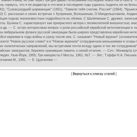
 знания языка, но уже через три дня давал телеграммы последних новостей в газету "Н
чень горжусь, что я ее редактор и что мне в последние годы удалось поднять ее на бо
942), "Сумасшедший шарманщик" (1951), "Замело тебя снегом, Россия" (1964), "Крымск
1962) С. рассказал о своих встречах с Куприным, Волошиным, О.Мандельштамом, Алд
бщая подчас малоизвестные подробности их облика. С Шаляпиным С. дружил, записыва
еты. Бунина С. характеризует как прекрасного актера с великолепной внешностью, мас
и др. --- С. остро интересовал вопрос о роли российской еврейской интеллигенции в эм
о на либеральном фланге русской эмиграции была широко представлена еврейская инте
йся евреями в годы войны и сразу после нее, С. называет "Новый журнал" (основатель
 газете "Новое русское слово" и в "Новом журнале" сотрудничали меньшевики и эсеры Б.
х политических направлений, мы встречаем почти всюду одних и тех же сотрудников". 
ийских эмигрантов, бережно хранивших память о своей отчизне. --- Соч.: Монмартр (оч
людях. Нью-Йорк, 1955; Три юмориста // Мосты, 1961. №7. --- Лит.: Тэффи Н.А. Письма
гнании.М., 1991. --- Е. Цурганова ---
[
Вернуться к списку статей
]