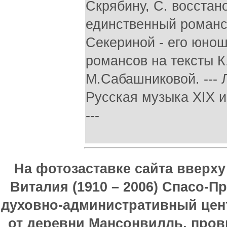
Скрябину, С. восстан
единственный романс
Секериной - его юно
романсов на тексты К
М.Сабашниковой. --- 
Русская музыка XIX и 
---
На фотозаставке сайта вверх
Виталия (1910 – 2006) Спасо-П
духовно-административный цен
от деревни Мансонвилль, прови