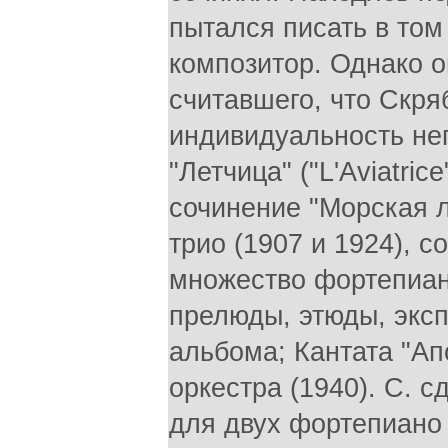
пытался писать в том
композитор. Однако о
считавшего, что Скря
индивидуальность не
"Летчица" ("L'Aviatri
сочинение "Морская ла
трио (1907 и 1924), с
множество фортепианн
прелюды, этюды, эксп
альбома; Кантата "Ап
оркестра (1940). С. 
для двух фортепиано 