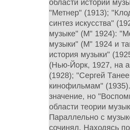
области истории музы
"Метнер" (1913); "Кло
синтез искусства" (1
музыке" (М" 1924): "М
музыки" (М" 1924 и та
история музыки" (192
(Нью-Йорк, 1927, на а
(1928); "Сергей Танее
кинофильмам" (1935).
значение, но "Воспом
области теории музык
Параллельно с музык
сочинял. Находясь п