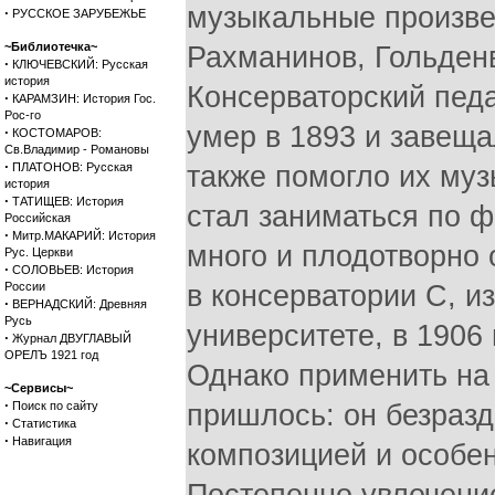
музыкальные произве
·
РУССКОЕ ЗАРУБЕЖЬЕ
~Библиотечка~
Рахманинов, Гольденв
·
КЛЮЧЕВСКИЙ: Русская
история
Консерваторский педа
·
КАРАМЗИН: История Гос.
Рос-го
умер в 1893 и завеща
·
КОСТОМАРОВ:
Св.Владимир - Романовы
·
ПЛАТОНОВ: Русская
также помогло их му
история
·
ТАТИЩЕВ: История
стал заниматься по 
Российская
·
Митр.МАКАРИЙ: История
много и плодотворно 
Рус. Церкви
·
СОЛОВЬЕВ: История
России
в консерватории С, и
·
ВЕРНАДСКИЙ: Древняя
Русь
университете, в 1906
·
Журнал ДВУГЛАВЫЙ
ОРЕЛЪ 1921 год
Однако применить на 
~Сервисы~
·
Поиск по сайту
пришлось: он безразд
·
Статистика
·
Навигация
композицией и особен