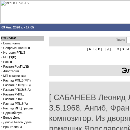
09 Авг, 2026 г. - 17:05
РУБРИКИ
Поиск
·
Богословие
·
Современная ИПЦ
[
А
|
Б
|
В
|
Г
|
Д
|
Е
|
Ж
|
З
|
И
·
История РПЦЗ
·
РПЦЗ(В)
·
РосПЦ
·
Развал РосПЦ(Д)
Э
·
Апостасия
·
МП в картинках
·
Распад РПЦЗ(МП)
·
Развал РПЦЗ(В-В)
·
Развал РПЦЗ(В-А)
·
Развал РИПЦ
[
САБАНЕЕВ Леонид 
·
Развал РПАЦ
·
Распад РПЦЗ(А)
3.5.1968, Ангиб, Фра
·
Распад ИПЦ Греции
·
Царский путь
композитор. Из дворя
·
Белое Дело
·
Дело о Белом Деле
·
помещик Ярославской
Врангелиана