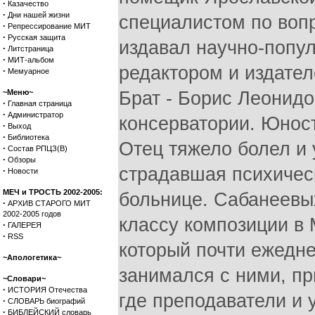
·
Казачество
·
Дни нашей жизни
специалистом по воп
·
Репрессирование МИТ
·
Русская защита
издавал научно-попул
·
Литстраница
·
МИТ-альбом
редактором и издател
·
Мемуарное
~Меню~
Брат - Борис Леонидо
·
Главная страница
·
Администратор
консерватории. Юнос
·
Выход
·
Библиотека
Отец тяжело болел и 
·
Состав РПЦЗ(В)
·
Обзоры
страдавшая психичес
·
Новости
МЕЧ и ТРОСТЬ 2002-2005:
больнице. Сабанеевы
·
АРХИВ СТАРОГО МИТ
2002-2005 годов
классу композиции в 
·
ГАЛЕРЕЯ
·
RSS
который почти ежедн
~Апологетика~
занимался с ними, п
~Словари~
·
ИСТОРИЯ Отечества
где преподаватели и
·
СЛОВАРЬ биографий
·
БИБЛЕЙСКИЙ словарь